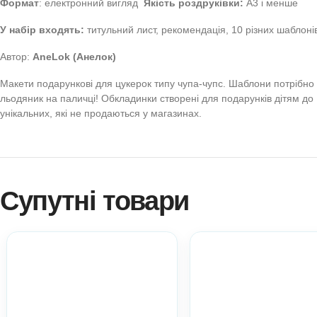
Купити Шаблони-обго
Великдень
— Всеукра
друку
(Оформлення. Шаблони. Макети. Їжа. Ранній вік. М
Формат
: електронний вигляд
Якість роздруківки:
А3 і
У набір входять:
титульний лист, рекомендація, 10 різн
Автор:
AneLok (Анелок)
Макети подарункові для цукерок типу чупа-чупс. Шаблони по
льодяник на паличці! Обкладинки створені для подарунк
унікальних, які не продаються у магазинах.