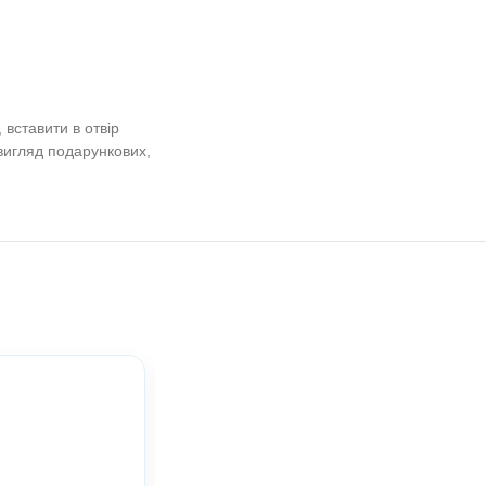
па-чупс на
ok— Ігри для
ути (без ламінації), вставити в отвір
 льодяникам надати вигляд подарункових,