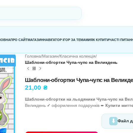
ГОЛОВНА
ПРО САЙТ
МАГАЗИН
НАВІГАТОР ІГОР ЗА ТЕМАМИ
Я
Головна
/
Магазин
/
Класична колекц
Шаблони-обгортки Чупа-чупс н
Шаблони-обгортки Чупа-ч
21,00
₴
Шаблони-обгортки на льодяник
Великдень
✓
оформлення подару