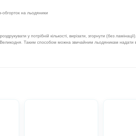
ртки на льодяники Чу
їнський портал Anel
олодший вік. Середній вік. Старший вік. НУШ)
 менше
их шаблонів-обгорток на льодяники
трібно роздрукувати у потрібній кількості, вирізати, згорн
ів дітям до Великодня. Таким способом можна звичайним