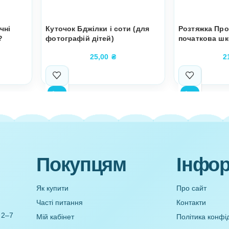
а Екологічні
Куточок Бджілки і соти (для
Хто винен?
фотографій дітей)
,00
₴
25,00
₴