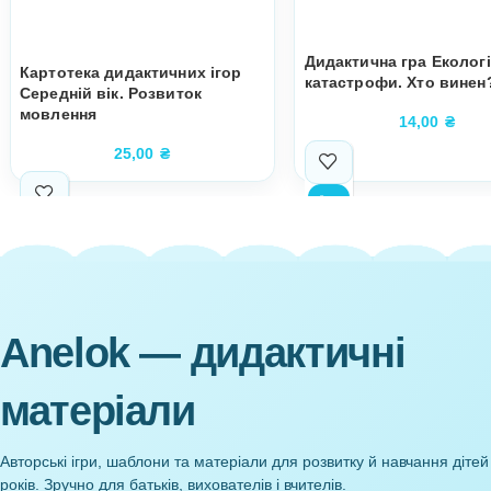
Супутні товари
Дидактична гр
Картотека дидактичних ігор
катастрофи. 
Середній вік. Розвиток
мовлення
14