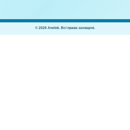
Покупцям
Як купити
Часті питання
ання дітей 2–7
Мій кабінет