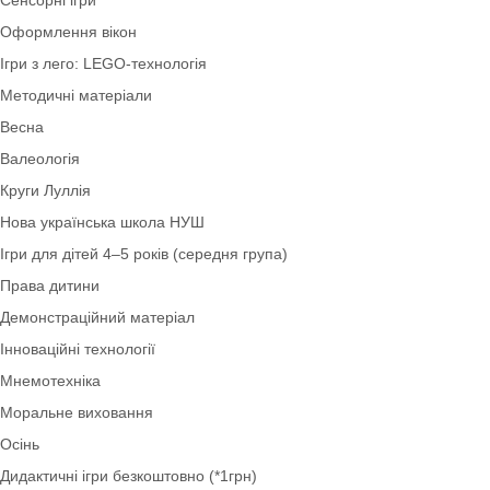
Коректурні таблиці
Оформлення НУШ
Сенсорні ігри
Оформлення вікон
Ігри з лего: LEGO-технологія
Методичні матеріали
Весна
Валеологія
Круги Луллія
Нова українська школа НУШ
Ігри для дітей 4–5 років (середня група)
Права дитини
Демонстраційний матеріал