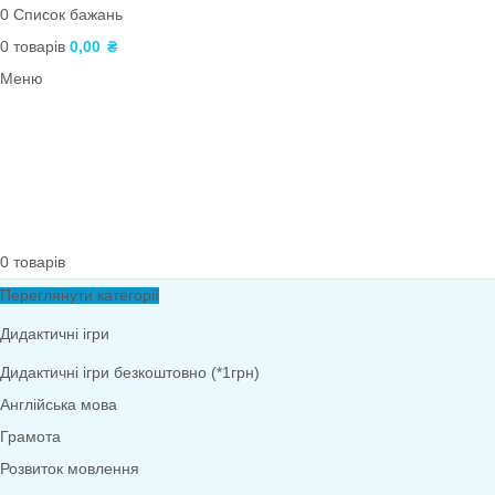
Дидактичний матеріал
Екологія
Зима
Плакати та розтяжки
Трудове виховання
Дослідницька діяльність
Літо
Шаблони букв і цифр
Образотворча діяльність
ПОШУК
Вхід / реєстрація
0
Список бажань
0
товарів
0,00
₴