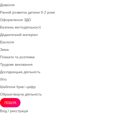
Ігри для дітей 3–4 років (молодша група)
Картотеки
Математика
Асоціативні картки
Розвиток мовлення
Ігри для дітей 5–6 років (старша група)
Співпраця з батьками
Природа
Інтелектуально-рухливі ігри
Довкілля
Ранній розвиток дитини 0-2 роки
Оформлення ЗДО
Безпека життєдіяльності