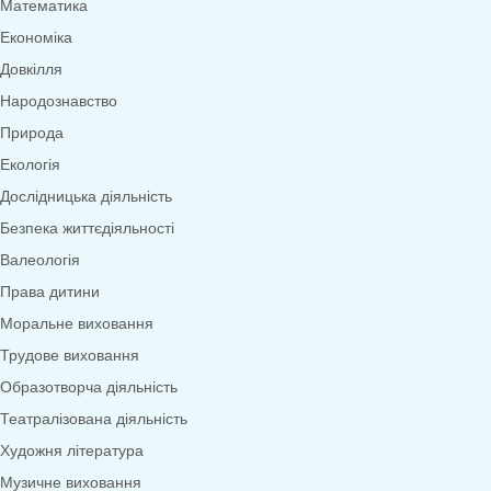
Меню
0
товарів
Переглянути категорії
Дидактичні ігри
Дидактичні ігри безкоштовно (*1грн)
Англійська мова
Грамота
Розвиток мовлення