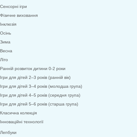
Математика
Економіка
Довкілля
Народознавство
Природа
Екологія
Дослідницька діяльність
Безпека життєдіяльності
Валеологія
Права дитини
Моральне виховання
Трудове виховання
Образотворча діяльність