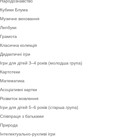
Фони. Медалі. Дипломи. Подяки
Театралізована діяльність
Роздатковий матеріал
Архів
Навчальні матеріали. Тематичні тижні
Фізичне виховання
Тематичні набори
Народознавство
Кубики Блума
Музичне виховання
Лепбуки
Грамота
Класична колекція
Дидактичні ігри