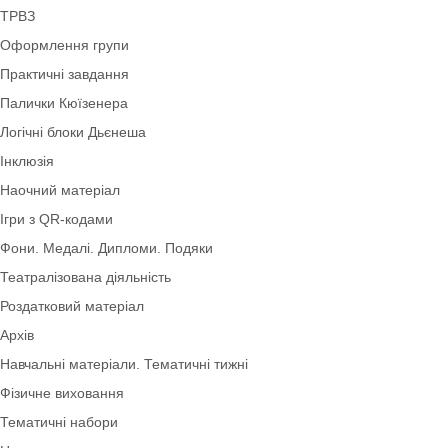
Інноваційні технології
Мнемотехніка
Моральне виховання
Осінь
Дидактичні ігри безкоштовно (*1грн)
ТРВЗ
Оформлення групи
Практичні завдання
Палички Кюїзенера
Логічні блоки Дьєнеша
Інклюзія
Наочний матеріал
Ігри з QR-кодами