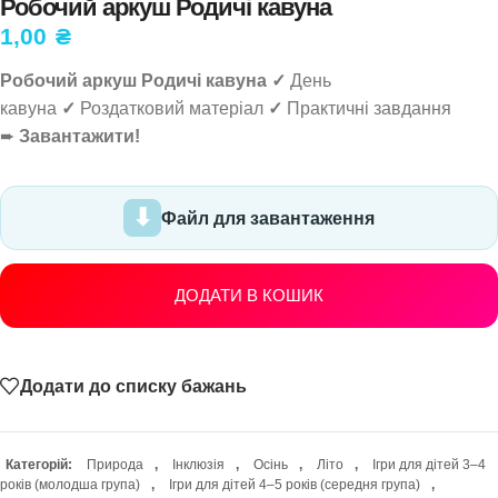
Робочий аркуш Родичі кавуна
1,00
₴
Робочий аркуш Родичі кавуна ✓
День
кавуна
✓
Роздатковий матеріал
✓
Практичні завдання
➨
Завантажити!
Файл для завантаження
ДОДАТИ В КОШИК
Додати до списку бажань
Категорій:
Природа
,
Інклюзія
,
Осінь
,
Літо
,
Ігри для дітей 3–4
років (молодша група)
,
Ігри для дітей 4–5 років (середня група)
,