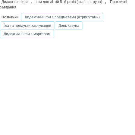
Дидактичні ігри
,
Ігри для дітей 5–6 років (старша група)
,
Практичні
завдання
Позначки:
Дидактичні ігри з предметами (атрибутами)
Їжа та продукти харчування
День кавуна
Дидактичні ігри з маркером