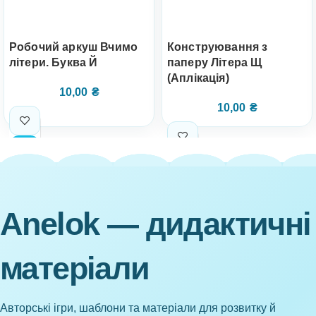
Робочий аркуш Вчимо
Конструювання з
літери. Буква Й
паперу Літера Щ
(Аплікація)
10,00
₴
10,00
₴
Anelok — дидактичні
матеріали
Авторські ігри, шаблони та матеріали для розвитку й