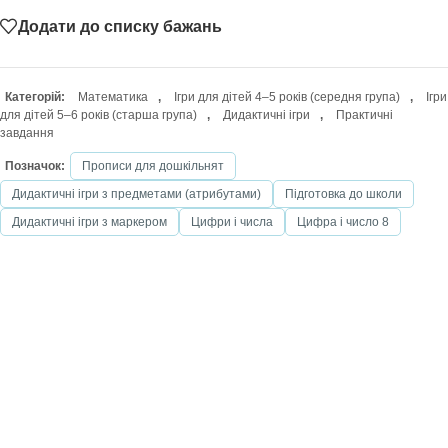
Додати до списку бажань
Категорій:
Математика
,
Ігри для дітей 4–5 років (середня група)
,
Ігри
для дітей 5–6 років (старша група)
,
Дидактичні ігри
,
Практичні
завдання
Позначок:
Прописи для дошкільнят
Дидактичні ігри з предметами (атрибутами)
Підготовка до школи
Дидактичні ігри з маркером
Цифри і числа
Цифра і число 8