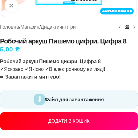
Натисніть, щоб збільшити
Головна
/
Магазин
/
Дидактичні ігри
Робочий аркуш Пишемо цифри. Цифра 8
5,00
₴
Робочий аркуш Пишемо цифри. Цифра 8
✓
Яскраво
✓
Якісно
✓
В електронному вигляді!
➨
Завантажити миттєво!
Файл для завантаження
ДОДАТИ В КОШИК