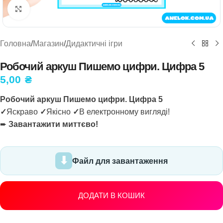
Натисніть, щоб збільшити
Головна
/
Магазин
/
Дидактичні ігри
Робочий аркуш Пишемо цифри. Цифра 5
5,00
₴
Робочий аркуш Пишемо цифри. Цифра 5
✓
Яскраво
✓
Якісно
✓
В електронному вигляді!
➨
Завантажити миттєво!
Файл для завантаження
ДОДАТИ В КОШИК