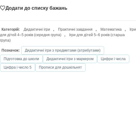
Додати до списку бажань
Категорій:
Дидактичні ігри
,
Практичні завдання
,
Математика
,
Ігри
для дітей 4–5 років (середня група)
,
Ігри для дітей 5–6 років (старша
група)
Позначок:
Дидактичні ігри з предметами (атрибутами)
Підготовка до школи
Дидактичні ігри з маркером
Цифри і числа
Цифра і число 5
Прописи для дошкільнят