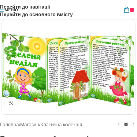
Перейти до навігації
МЕНЮ
Перейти до основного вмісту
Натисніть, щоб збільшити
Головна
/
Магазин
/
Класична колекція