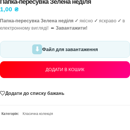
Папка-пересувка Зелена неділя
1,00
₴
Папка-пересувка Зелена неділя ✓
якісно
✓
яскраво
✓
в
електронному вигляді! ➨
Завантажити!
Файл для завантаження
ДОДАТИ В КОШИК
Додати до списку бажань
Категорія:
Класична колекція