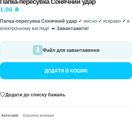
Папка-пересувка Сонячний удар
1,00
₴
Папка-пересувка Сонячний удар ✓
якісно
✓
яскраво
✓
в
електронному вигляді! ➨
Завантажити!
Файл для завантаження
ДОДАТИ В КОШИК
Додати до списку бажань
Категорія:
Класична колекція