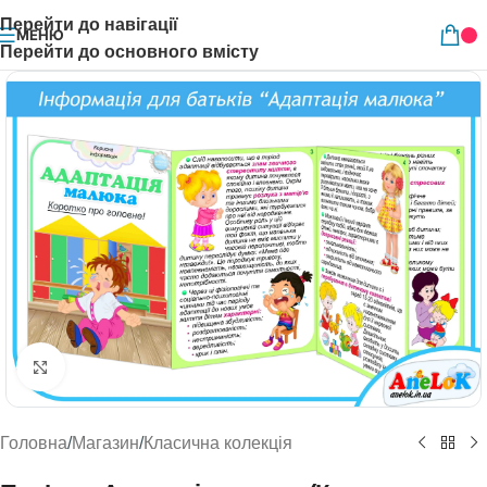
Перейти до навігації
МЕНЮ
Перейти до основного вмісту
Натисніть, щоб збільшити
Головна
/
Магазин
/
Класична колекція