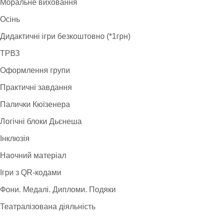
Моральне виховання
Осінь
Дидактичні ігри безкоштовно (*1грн)
ТРВЗ
Оформлення групи
Практичні завдання
Палички Кюїзенера
Логічні блоки Дьєнеша
Інклюзія
Наочний матеріал
Ігри з QR-кодами
Фони. Медалі. Дипломи. Подяки
Театралізована діяльність