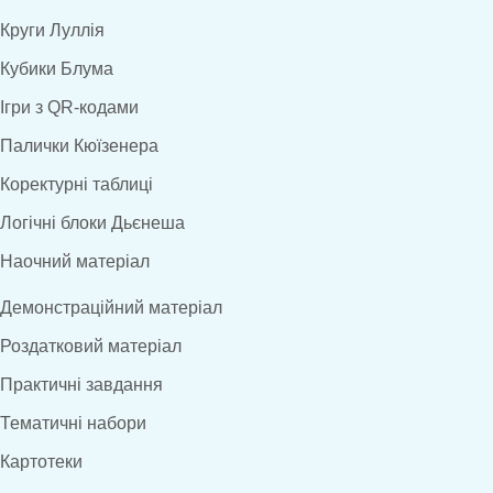
Круги Луллія
Кубики Блума
Ігри з QR-кодами
Палички Кюїзенера
Коректурні таблиці
Логічні блоки Дьєнеша
Наочний матеріал
Демонстраційний матеріал
Роздатковий матеріал
Практичні завдання
Тематичні набори
Картотеки