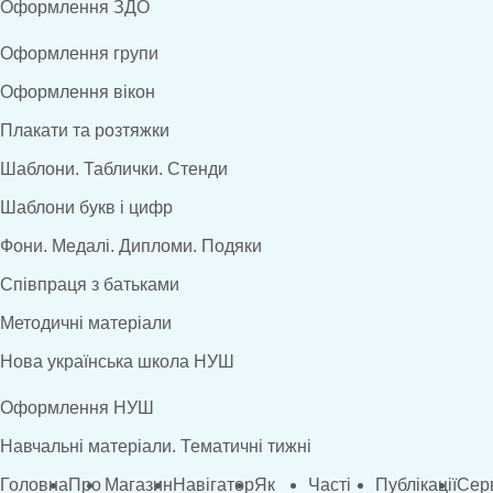
Оформлення ЗДО
Оформлення групи
Оформлення вікон
Плакати та розтяжки
Шаблони. Таблички. Стенди
Шаблони букв і цифр
Фони. Медалі. Дипломи. Подяки
Співпраця з батьками
Методичні матеріали
Нова українська школа НУШ
Оформлення НУШ
Навчальні матеріали. Тематичні тижні
Головна
Про
Магазин
Навігатор
Як
Часті
Публікації
Сер