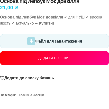
Основа під лепбук Моє довкілля
21,00
₴
Основа під лепбук Моє довкілля ✓
для НУШ
✓
висока
якість
✓
актуально ➨
Купити!
Файл для завантаження
ДОДАТИ В КОШИК
Додати до списку бажань
Категорія:
Класична колекція