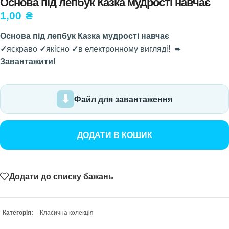
Основа під лепбук Казка мудрості навчає
1,00
₴
Основа під лепбук Казка мудрості навчає
✓
яскраво
✓
якісно
✓
в електронному вигляді! ➨
Завантажити!
Файл для завантаження
ДОДАТИ В КОШИК
Додати до списку бажань
Категорія:
Класична колекція