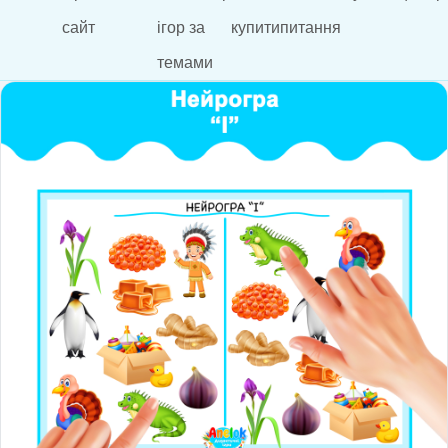
сайт
ігор за
купити
питання
темами