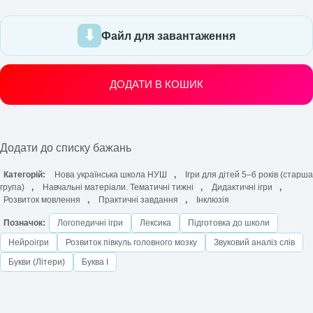
Файл для завантаження
ДОДАТИ В КОШИК
Додати до списку бажань
Категорій:
Нова українська школа НУШ
,
Ігри для дітей 5–6 років (старша
група)
,
Навчальні матеріали. Тематичні тижні
,
Дидактичні ігри
,
Розвиток мовлення
,
Практичні завдання
,
Інклюзія
Позначок:
Логопедичні ігри
Лексика
Підготовка до школи
Нейроігри
Розвиток півкуль головного мозку
Звуковий аналіз слів
Букви (Літери)
Буква І