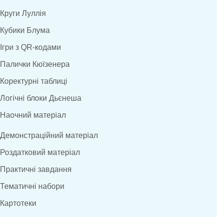
Круги Луллія
Кубики Блума
Ігри з QR-кодами
Палички Кюїзенера
Коректурні таблиці
Логічні блоки Дьєнеша
Наочний матеріал
Демонстраційний матеріал
Роздатковий матеріал
Практичні завдання
Тематичні набори
Картотеки