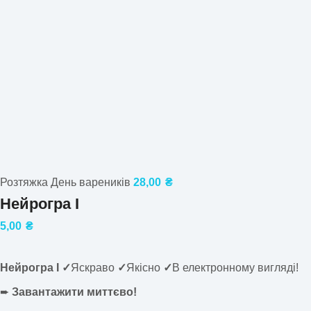
Розтяжка День вареників
28,00
₴
Нейрогра І
5,00
₴
Нейрогра І ✓
Яскраво
✓
Якісно
✓
В електронному вигляді!
➨
Завантажити миттєво!