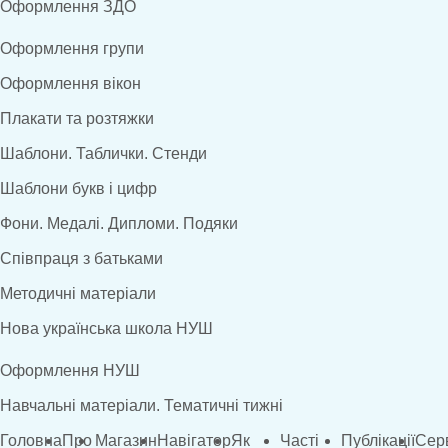
Оформлення ЗДО
Оформлення групи
Оформлення вікон
Плакати та розтяжки
Шаблони. Таблички. Стенди
Шаблони букв і цифр
Фони. Медалі. Дипломи. Подяки
Співпраця з батьками
Методичні матеріали
Нова українська школа НУШ
Оформлення НУШ
Навчальні матеріали. Тематичні тижні
Головна
Про
Магазин
Навігатор
Як
Часті
Публікації
Сер