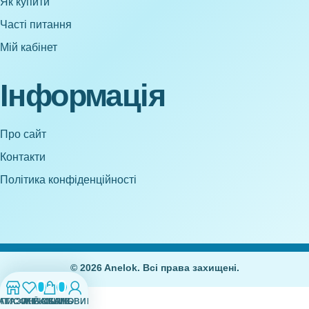
Як купити
Часті питання
Мій кабінет
Інформація
Про сайт
Контакти
Політика конфіденційності
© 2026 Anelok. Всі права захищені.
0
0
АГАЗИН
СПИСОК БАЖАНЬ
МІЙ ОБЛІКОВИЙ ЗАПИС
КОШИК