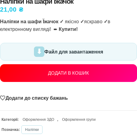
Наліпки на шафи Їжачок
21,00
₴
Наліпки на шафи Їжачок ✓
якісно
✓
яскраво
✓
в
електронному вигляді! ➨
Купити!
Файл для завантаження
ДОДАТИ В КОШИК
Додати до списку бажань
Категорії:
Оформлення ЗДО
,
Оформлення групи
Позначка:
Наліпки