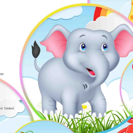
оштовно (*1грн)
ша
оми. Подяки
ьність
ал