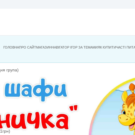
ехнологія
и
ГОЛОВНА
ПРО САЙТ
МАГАЗИН
НАВІГАТОР ІГОР ЗА ТЕМА
кола НУШ
оків (середня група)
теріал
ії
я