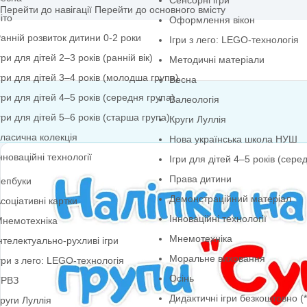
Сенсорні ігри
Перейти до навігації
Перейти до основного вмісту
іто
Оформлення вікон
анній розвиток дитини 0-2 роки
Ігри з лего: LEGO-т
гри для дітей 2–3 років (ранній вік)
Методичні матеріал
гри для дітей 3–4 років (молодша група)
Весна
гри для дітей 4–5 років (середня група)
Валеологія
гри для дітей 5–6 років (старша група)
Круги Луллія
ласична колекція
Нова українська ш
нноваційні технології
Ігри для дітей 4–5 р
Права дитини
епбуки
Демонстраційний ма
соціативні картки
Інноваційні технолог
немотехніка
Мнемотехніка
нтелектуально-рухливі ігри
Моральне вихованн
гри з лего: LEGO-технологія