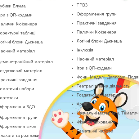
Осінь
ТРВЗ
Дидактичні ігри безк
руги Луллія
ТРВЗ
убики Блума
Оформлення групи
гри з QR-кодами
Практичні завдання
алички Кюїзенера
Палички Кюїзенера
оректурні таблиці
Логічні блоки Дьєне
огічні блоки Дьєнеша
Інклюзія
аочний матеріал
Наочний матеріал
емонстраційний матеріал
Ігри з QR-кодами
оздатковий матеріал
Фони. Медалі. Дипл
рактичні завдання
Театралізована діял
ематичні набори
Роздатковий матері