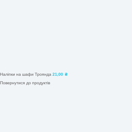
Натисніть, щоб збільшити
Головна
/
Магазин
/
Оформлення групи
/
Наліпки на шаф