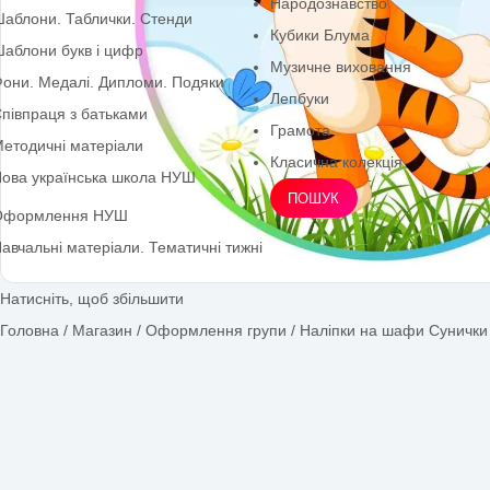
артотеки
Архів
Оформлення ЗДО
Навчальні матеріали
формлення групи
Фізичне виховання
формлення вікон
Тематичні набори
лакати та розтяжки
Народознавство
аблони. Таблички. Стенди
Кубики Блума
аблони букв і цифр
Музичне виховання
они. Медалі. Дипломи. Подяки
Лепбуки
півпраця з батьками
Грамота
етодичні матеріали
Класична колекція
ова українська школа НУШ
ПОШУК
Оформлення НУШ
авчальні матеріали. Тематичні тижні