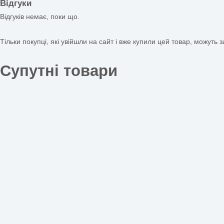
Поділитися:
Опис
Відгуки (0)
Опис
Купити Наліпки на шафи
Наліпки на шафи Сунички (Оформлення групи. Макети.
Формат
: електронний вигляд
Якість роздруківки:
А3 і
У набір входять:
34 наліпки.