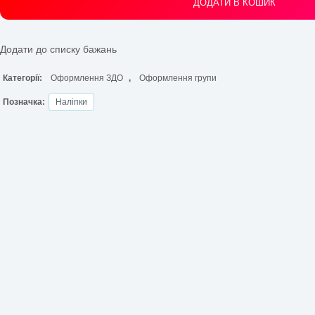
Наліпки на шафи Соняшник
21,00
₴
Наліпки на шафи Сунички
21,00
₴
Наліпки на шафи Сунички ✓
якісно
✓
яскраво
✓
в елект
ДОДАТИ В КОШ