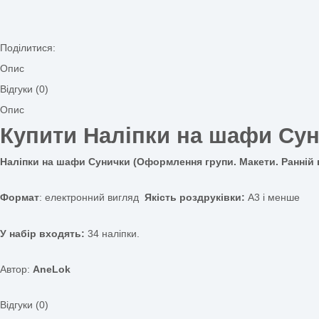
Додати до списку бажань
Категорії:
Оформлення ЗДО
,
Оформлення групи
Позначка:
Наліпки