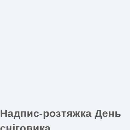
Надпис-розтяжка День
сніговика