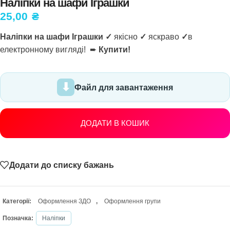
Наліпки на шафи Іграшки
25,00
₴
Наліпки на шафи Іграшки ✓
якісно
✓
яскраво
✓
в
електронному вигляді! ➨
Купити!
Файл для завантаження
ДОДАТИ В КОШИК
Додати до списку бажань
Категорії:
Оформлення ЗДО
,
Оформлення групи
Позначка:
Наліпки