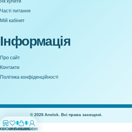
Як купити
Часті питання
Мій кабінет
Інформація
Про сайт
Контакти
Політика конфіденційності
© 2026 Anelok. Всі права захищені.
0
0
АГАЗИН
СПИСОК БАЖАНЬ
МІЙ ОБЛІКОВИЙ ЗАПИС
КОШИК