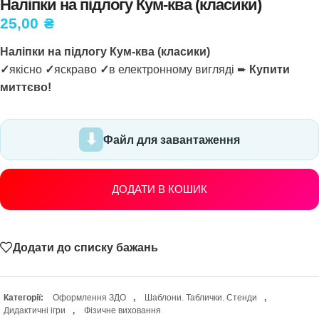
Наліпки на підлогу Кум-ква (класики)
25,00
₴
Наліпки на підлогу Кум-ква (класики)
✓
якісно
✓
яскраво
✓
в електронному вигляді ➨
Купити
миттєво!
Файл для завантаження
ДОДАТИ В КОШИК
Додати до списку бажань
Категорії:
Оформлення ЗДО
,
Шаблони. Таблички. Стенди
,
Дидактичні ігри
,
Фізичне виховання