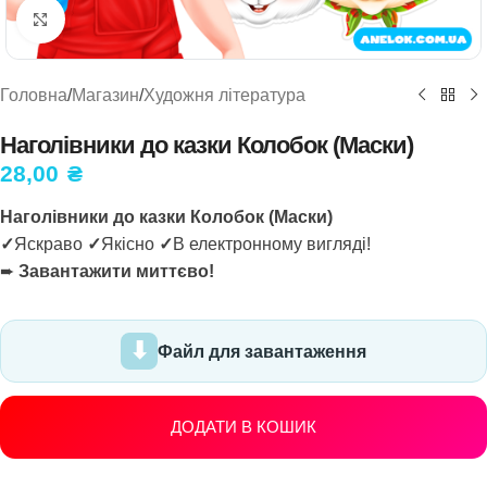
Натисніть, щоб збільшити
Головна
/
Магазин
/
Художня література
Наголівники до казки Колобок (Маски)
28,00
₴
Наголівники до казки Колобок (Маски)
✓
Яскраво
✓
Якісно
✓
В електронному вигляді!
➨
Завантажити миттєво!
Файл для завантаження
ДОДАТИ В КОШИК