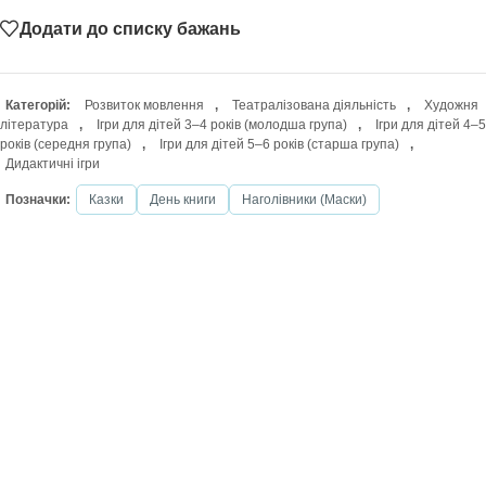
Додати до списку бажань
Категорій:
Розвиток мовлення
,
Театралізована діяльність
,
Художня
література
,
Ігри для дітей 3–4 років (молодша група)
,
Ігри для дітей 4–5
років (середня група)
,
Ігри для дітей 5–6 років (старша група)
,
Дидактичні ігри
Позначки:
Казки
День книги
Наголівники (Маски)