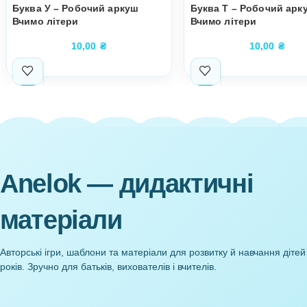
Супутні товари
Буква У – Робочий аркуш
Буква Т – Ро
Вчимо літери
Вчимо літери