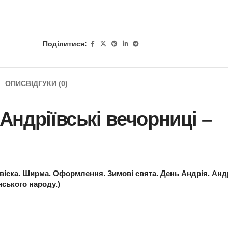
Поділитися:
ОПИС
ВІДГУКИ (0)
ка Андріївські вечор