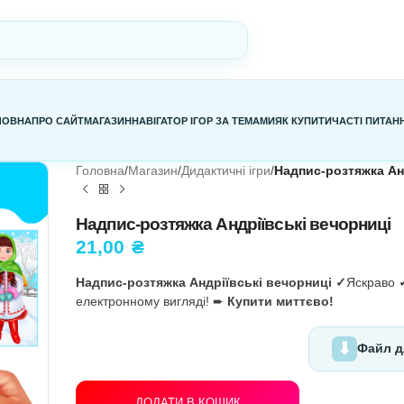
ГОЛОВНА
ПРО САЙТ
МАГАЗИН
НАВІГАТОР ІГОР ЗА ТЕМАМИ
Я
Головна
/
Магазин
/
Дидактичні ігри
/
Н
Надпис-розтяжка Андріївс
21,00
₴
Надпис-розтяжка Андріївські в
електронному вигляді! ➨
Купити 