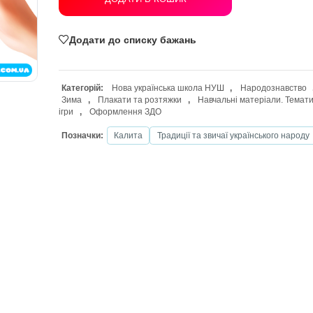
ДОДАТИ В КОШИК
Додати до списку бажань
Категорій:
Нова українська школа Н
Зима
,
Плакати та розтяжки
,
Навча
ігри
,
Оформлення ЗДО
Позначки:
Калита
Традиції та зви