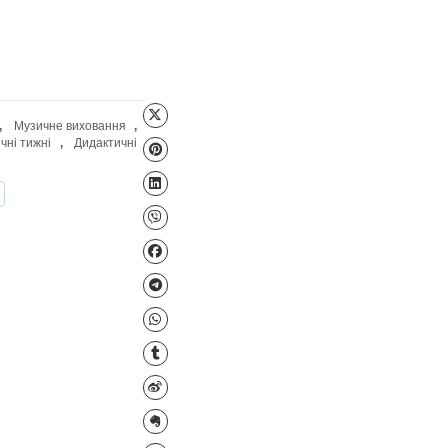
Файл для завантаження
УШ
,
Народознавство
,
Музичне виховання
,
льні матеріали. Тематичні тижні
,
Дидактичні
чаї українського народу