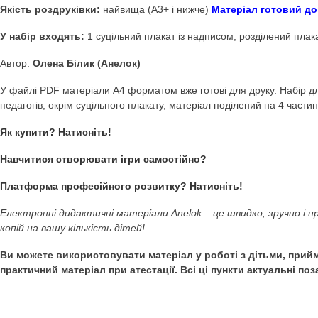
Дидактичні ігри Anel
Надпис-розтяжка Андріївські вечорниці
(Плакат. Н
вечорниці. Калита. Народознавство. Традиції та зви
Якість роздруківки:
найвища (А3+ і нижче)
Матеріал г
У набір входять:
1 суцільний плакат із надписом, розд
Автор:
Олена Білик (Анелок)
У файлі PDF матеріали А4 форматом вже готові для друк
педагогів, окрім суцільного плакату, матеріал поділений