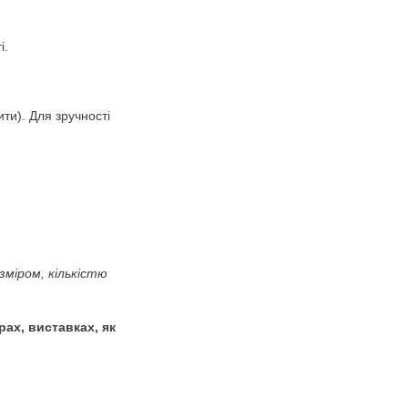
 День Андрія. Андріївські
ювання у PDF-форматі.
до Дня Андрія (Калити). Для зручності
у принтері!