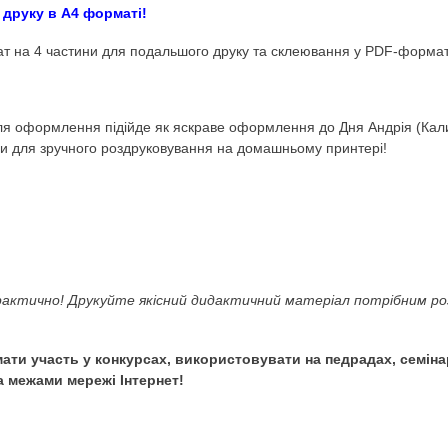
ok
адпис.
Вивіска. Ширма. Оформлення.
Зимові свята.
чаї українського народу.)
отовий до друку в А4 форматі!
ілений плакат на 4 частини для подальшого друку та скле
у. Набір для оформлення підійде як яскраве оформлення 
 на 4 частини для зручного роздруковування на домашньом