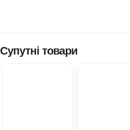
Як купити? Натисніть!
Навчитися створювати ігри самостійно?
Платформа професійного розвитку? Натисніть!
Електронні дидактичні матеріали Anelok – це швидко, 
копій на вашу кількість дітей!
Ви можете використовувати матеріал у роботі з діть
практичний матеріал при атестації.
Всі ці пункти акт