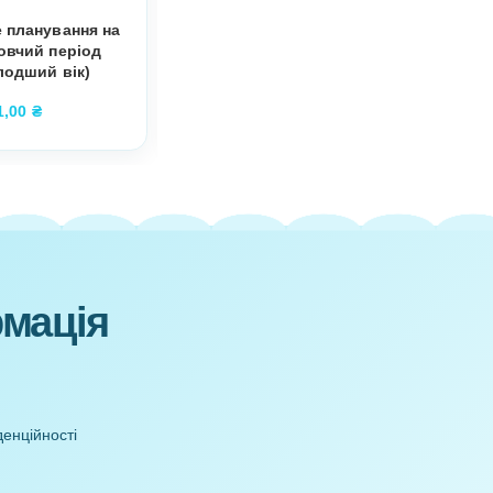
Основа під
Перспективне планування на