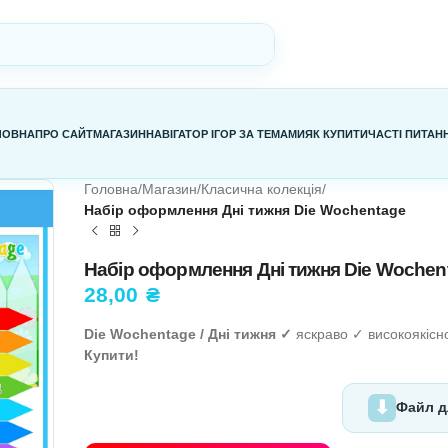
ГОЛОВНА
ПРО САЙТ
МАГАЗИН
НАВІГАТОР ІГОР ЗА ТЕМАМИ
Я
Головна
/
Магазин
/
Класична колекц
Набір оформлення Дні тижня Di
Набір оформлення Дні ти
28,00
₴
Die Wochentage
/ Дні тижня ✓
яс
Купити!