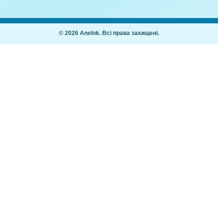
Хто винен?
літньо-оздоровчий період
(Липень, молодший вік)
,00
₴
21,00
₴
Покупцям
Як купити
Часті питання
ання дітей 2–7
Мій кабінет