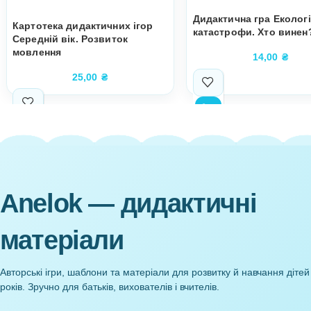
Супутні товари
Дидактична гр
Картотека дидактичних ігор