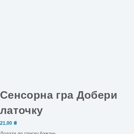
Сенсорна гра Добери
латочку
21,00
₴
Додати до списку бажань