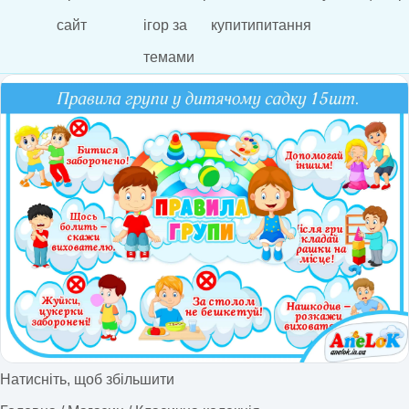
сайт
ігор за
купити
питання
темами
Натисніть, щоб збільшити