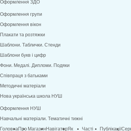
Оформлення ЗДО
Оформлення групи
Оформлення вікон
Плакати та розтяжки
Шаблони. Таблички. Стенди
Шаблони букв і цифр
Фони. Медалі. Дипломи. Подяки
Співпраця з батьками
Методичні матеріали
Нова українська школа НУШ
Оформлення НУШ
Навчальні матеріали. Тематичні тижні
Головна
Про
Магазин
Навігатор
Як
Часті
Публікації
Сер