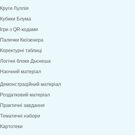
Круги Луллія
Кубики Блума
Ігри з QR-кодами
Палички Кюїзенера
Коректурні таблиці
Логічні блоки Дьєнеша
Наочний матеріал
Демонстраційний матеріал
Роздатковий матеріал
Практичні завдання
Тематичні набори
Картотеки