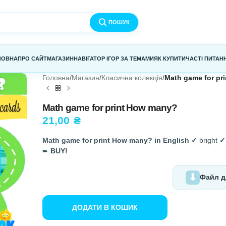
ПОШУК
ГОЛОВНА
ПРО САЙТ
МАГАЗИН
НАВІГАТОР ІГОР ЗА ТЕМАМИ
Я
Головна
/
Магазин
/
Класична колекц
Math game for print How 
21,00
₴
Math game for print How many? i
➨
BUY!