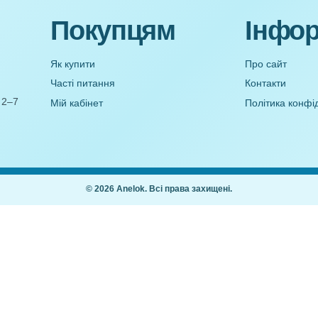
Перспективне планування на
 Добери латочку
літньо-оздоровчий період
(Серпень, молодший вік)
,00
₴
21,00
₴
Покупцям