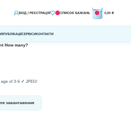
ВХІД / РЕЄСТРАЦІЯ
СПИСО
0
К КУПИТИ
ЧАСТІ ПИТАННЯ
ПУБЛІКАЦІЇ
СЕРВІСИ
КОНТАКТИ
ія
/
Math game for print How many?
many?
n English ✓
bright
✓
age of 3-6
✓
JPEG!
Файл для завантаження