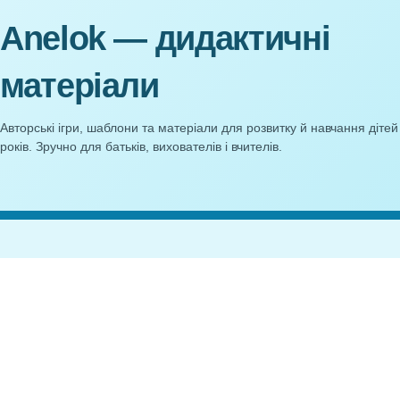
Дидактична гра Хто як
Сенсорна гра
працює? Привчаємося
21
працювати
25,00
₴
Anelok — дидактичні