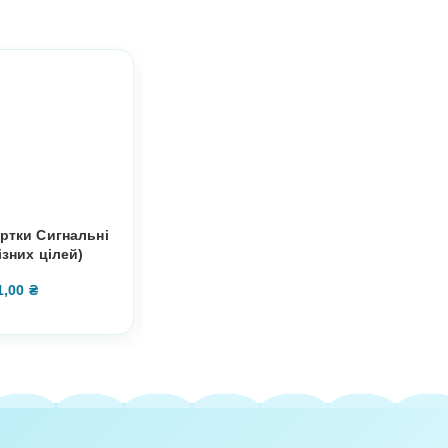
CCESS ON SITES,
cards dense.