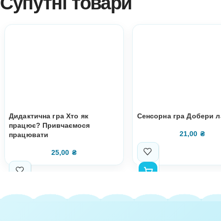
you and your children!
With love – Olena Bilyk, author-developer
WARNING! IT IS PROHIBITED TO SEND MATERIALS TO T
IN SOCIAL GROUPS, BLOGS!
This game is for children age of 2-7.You need to print and c
Супутні товари