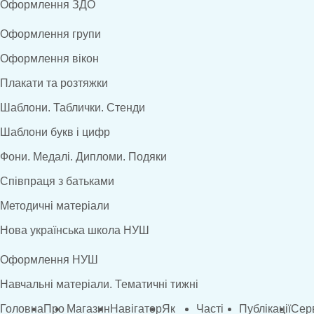
Оформлення ЗДО
Оформлення групи
Оформлення вікон
Плакати та розтяжки
Шаблони. Таблички. Стенди
Шаблони букв і цифр
Фони. Медалі. Дипломи. Подяки
Співпраця з батьками
Методичні матеріали
Нова українська школа НУШ
Оформлення НУШ
Навчальні матеріали. Тематичні тижні
Головна
Про
Магазин
Навігатор
Як
Часті
Публікації
Сер