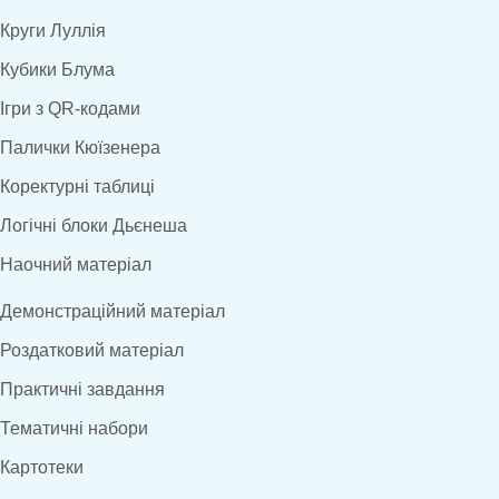
Круги Луллія
Кубики Блума
Ігри з QR-кодами
Палички Кюїзенера
Коректурні таблиці
Логічні блоки Дьєнеша
Наочний матеріал
Демонстраційний матеріал
Роздатковий матеріал
Практичні завдання
Тематичні набори
Картотеки