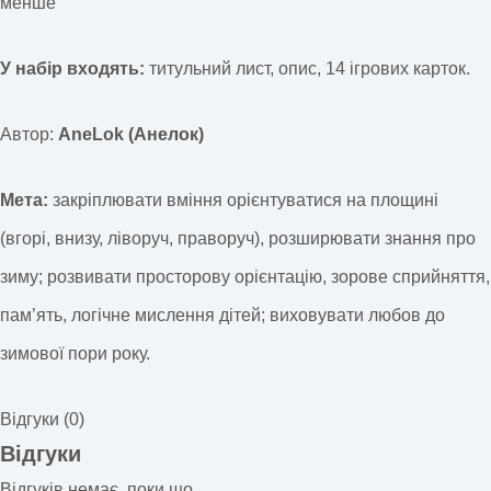
менше
У набір входять:
титульний лист, опис, 14 ігрових карток.
Автор:
AneLok (Анелок)
Мета:
закріплювати вміння орієнтуватися на площині
(вгорі, внизу, ліворуч, праворуч), розширювати знання про
зиму; розвивати просторову орієнтацію, зорове сприйняття,
пам’ять, логічне мислення дітей; виховувати любов до
зимової пори року.
Відгуки (0)
Відгуки
Відгуків немає, поки що.