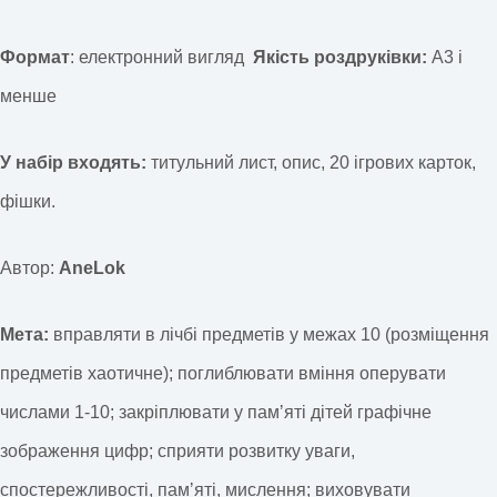
Формат
: електронний вигляд
Якість роздруківки:
А3 і
менше
У набір входять:
титульний лист, опис, 20 ігрових карток,
фішки.
Автор:
AneLok
Мета:
вправляти в лічбі предметів у межах 10 (розміщення
предметів хаотичне); поглиблювати вміння оперувати
числами 1-10; закріплювати у памʼяті дітей графічне
зображення цифр; сприяти розвитку уваги,
спостережливості, памʼяті, мислення; виховувати