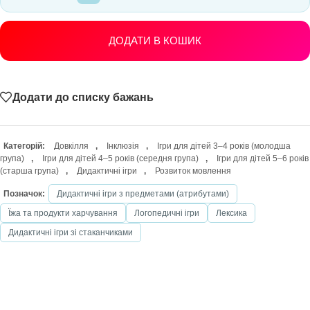
ДОДАТИ В КОШИК
Додати до списку бажань
Категорій:
Довкілля
,
Інклюзія
,
Ігри для дітей 3–4 років (молодша
група)
,
Ігри для дітей 4–5 років (середня група)
,
Ігри для дітей 5–6 років
(старша група)
,
Дидактичні ігри
,
Розвиток мовлення
Позначок:
Дидактичні ігри з предметами (атрибутами)
Їжа та продукти харчування
Логопедичні ігри
Лексика
Дидактичні ігри зі стаканчиками