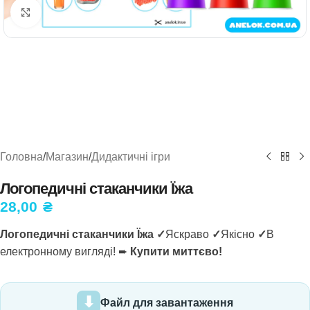
Натисніть, щоб збільшити
Головна
/
Магазин
/
Дидактичні ігри
Логопедичні стаканчики Їжа
28,00
₴
Логопедичні стаканчики Їжа ✓
Яскраво
✓
Якісно
✓
В
електронному вигляді! ➨
Купити миттєво!
Файл для завантаження