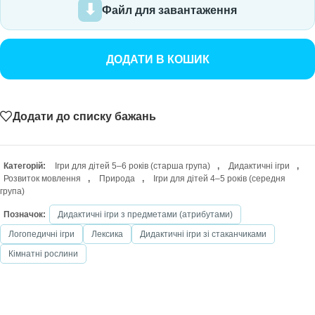
Файл для завантаження
ДОДАТИ В КОШИК
Додати до списку бажань
Категорій:
Ігри для дітей 5–6 років (старша група)
,
Дидактичні ігри
,
Розвиток мовлення
,
Природа
,
Ігри для дітей 4–5 років (середня
група)
Позначок:
Дидактичні ігри з предметами (атрибутами)
Логопедичні ігри
Лексика
Дидактичні ігри зі стаканчиками
Кімнатні рослини