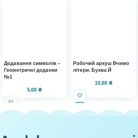
Додавання символів –
Робочий аркуш Вчимо
Геометричні доданки
літери. Буква Й
№1
10,00
₴
5,00
₴