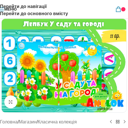
Перейти до навігації
МЕНЮ
Перейти до основного вмісту
Натисніть, щоб збільшити
Головна
/
Магазин
/
Класична колекція