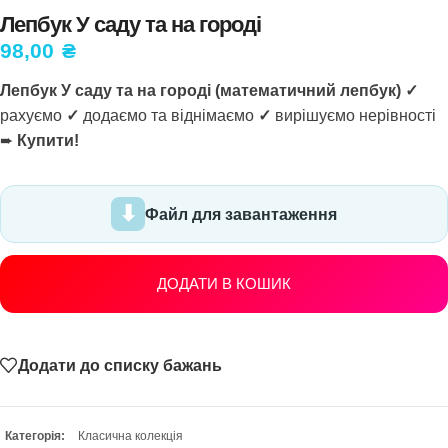
Лепбук У саду та на городі
98,00
₴
Лепбук У саду та на городі (математичний лепбук) ✓
рахуємо
✓
додаємо та віднімаємо
✓
вирішуємо нерівності
➨
Купити!
Файл для завантаження
ДОДАТИ В КОШИК
Додати до списку бажань
Категорія:
Класична колекція