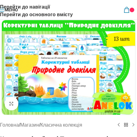
Перейти до навігації
МЕНЮ
Перейти до основного вмісту
Натисніть, щоб збільшити
Головна
/
Магазин
/
Класична колекція