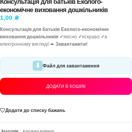
Консультація для батьків Еколого-
економічне виховання дошкільників
1,00
₴
Консультація для батьків Еколого-економічне
виховання дошкільників ✓
якісно
✓
яскраво
✓
в
електронному вигляді! ➨
Завантажити!
Файл для завантаження
ДОДАТИ В КОШИК
Додати до списку бажань
Категорія:
Класична колекція