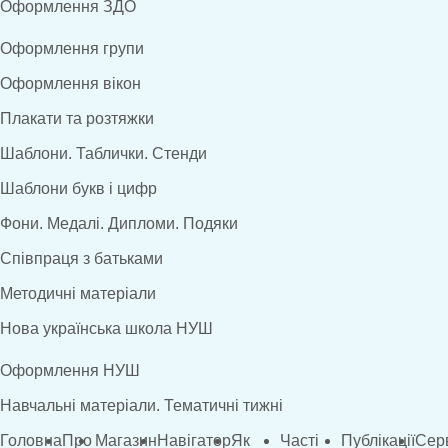
Оформлення ЗДО
Оформлення групи
Оформлення вікон
Плакати та розтяжки
Шаблони. Таблички. Стенди
Шаблони букв і цифр
Фони. Медалі. Дипломи. Подяки
Співпраця з батьками
Методичні матеріали
Нова українська школа НУШ
Оформлення НУШ
Навчальні матеріали. Тематичні тижні
Головна
Про
Магазин
Навігатор
Як
Часті
Публікації
Сер