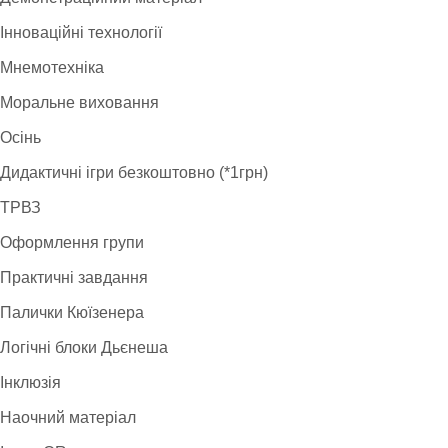
Інноваційні технології
Мнемотехніка
Моральне виховання
Осінь
Дидактичні ігри безкоштовно (*1грн)
ТРВЗ
Оформлення групи
Практичні завдання
Палички Кюїзенера
Логічні блоки Дьєнеша
Інклюзія
Наочний матеріал