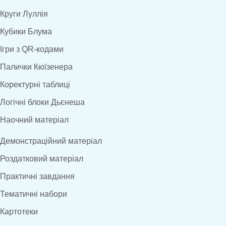
Круги Луллія
Кубики Блума
Ігри з QR-кодами
Палички Кюїзенера
Коректурні таблиці
Логічні блоки Дьєнеша
Наочний матеріал
Демонстраційний матеріал
Роздатковий матеріал
Практичні завдання
Тематичні набори
Картотеки