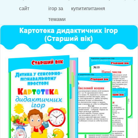
сайт
ігор за
купити
питання
темами