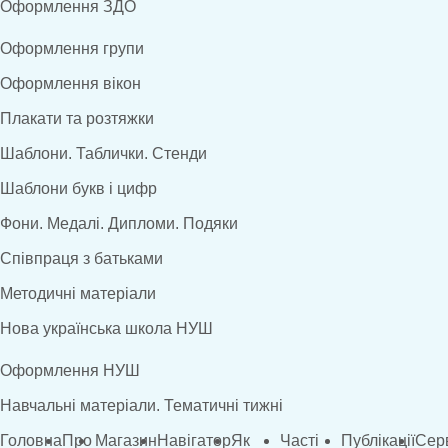
Оформлення ЗДО
Оформлення групи
Оформлення вікон
Плакати та розтяжки
Шаблони. Таблички. Стенди
Шаблони букв і цифр
Фони. Медалі. Дипломи. Подяки
Співпраця з батьками
Методичні матеріали
Нова українська школа НУШ
Оформлення НУШ
Навчальні матеріали. Тематичні тижні
Головна
Про
Магазин
Навігатор
Як
Часті
Публікації
Сер