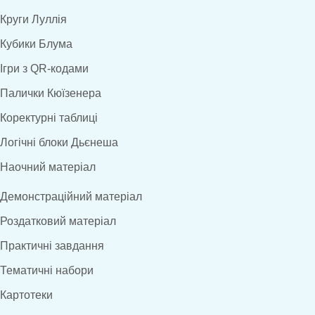
Круги Луллія
Кубики Блума
Ігри з QR-кодами
Палички Кюїзенера
Коректурні таблиці
Логічні блоки Дьєнеша
Наочний матеріал
Демонстраційний матеріал
Роздатковий матеріал
Практичні завдання
Тематичні набори
Картотеки