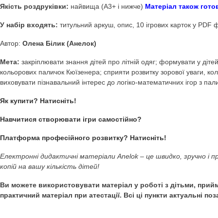
Купити Дидактична гр
–
Дидактичні ігри Ane
Дидактична гра з паличками Кюїзенера Літній одяг
Якість роздруківки:
найвища (А3+ і нижче)
Матеріал т
У набір входять:
титульний аркуш, опис, 10 ігрових кар
Автор:
Олена Білик (Анелок)
Мета:
закріплювати знання дітей про літній одяг; формува
кольорових паличок Кюїзенера; сприяти розвитку зорової у
виховувати пізнавальний інтерес до логіко-математичних 