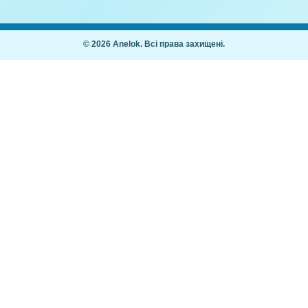
о) до Дня Землі
(Парні картинки)
,00
₴
21,00
₴
Покупцям
Як купити
Часті питання
ання дітей 2–7
Мій кабінет