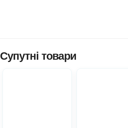
Як купити? Натисніть!
Навчитися створювати ігри самостійно?
Платформа професійного розвитку? Натисніть!
Електронні дидактичні матеріали Anelok – це швидко, 
копій на вашу кількість дітей!
Ви можете використовувати матеріал у роботі з діть
практичний матеріал при атестації.
Всі ці пункти акт