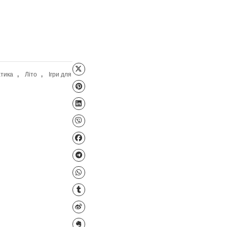
Файл для завантаження
и Кюїзенера
,
Математика
,
Літо
,
Ігри для
аційні технології
 лічба
тами)