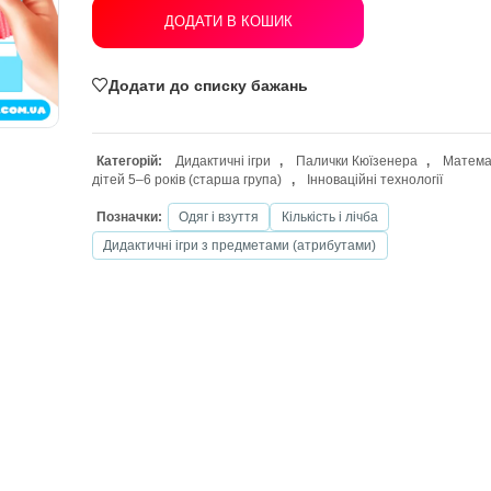
ДОДАТИ В КОШИК
Додати до списку бажань
Категорій:
Дидактичні ігри
,
Паличк
дітей 5–6 років (старша група)
,
Іннов
Позначки:
Одяг і взуття
Кількість і
Дидактичні ігри з предметами (атрибу