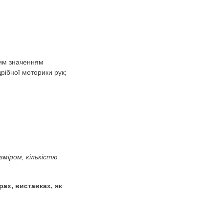
ера Літній одяг
ли. Одяг і взуття.)
ть предметів із числовим значенням
 спостережливості, дрібної моторики рук;