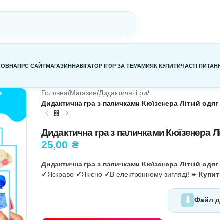
ГОЛОВНА
ПРО САЙТ
МАГАЗИН
НАВІГАТОР ІГОР ЗА ТЕМАМИ
Я
Головна
/
Магазин
/
Дидактичні ігри
/
Дидактична гра з паличками Кюї
Дидактична гра з паличка
25,00
₴
Дидактична гра з паличками Кюї
✓
Яскраво
✓
Якісно
✓
В електронно