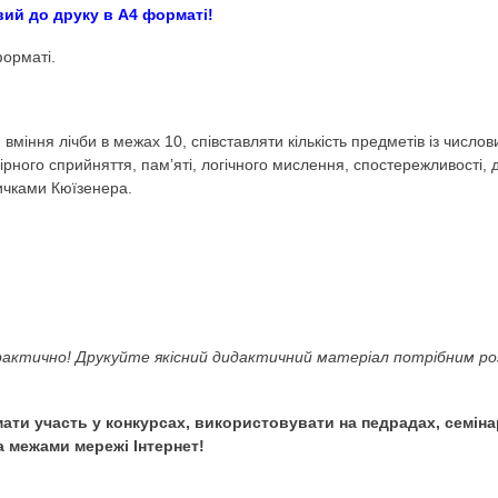
а з паличками Кюїзен
lok
(Логіко-математичний розвиток. Лічба. Літні матеріа
акож готовий до друку в А4 форматі!
ток у PDF форматі.
ти у дітей вміння лічби в межах 10, співставляти кількіс
ваги, колірного сприйняття, памʼяті, логічного мислення,
ігор з паличками Кюїзенера.