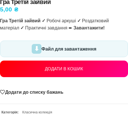
Гра Третій зайвий
5,00
₴
Гра Третій зайвий ✓
Робочі аркуші
✓
Роздатковий
матеріал
✓
Практичні завдання ➨
Завантажити!
Файл для завантаження
ДОДАТИ В КОШИК
Додати до списку бажань
Категорія:
Класична колекція