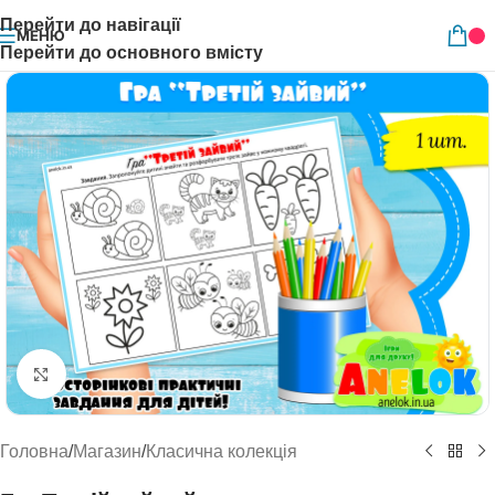
Перейти до навігації
МЕНЮ
Перейти до основного вмісту
Натисніть, щоб збільшити
Головна
/
Магазин
/
Класична колекція