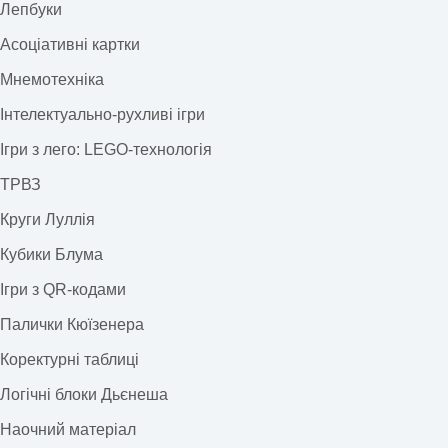
Лепбуки
Асоціативні картки
Мнемотехніка
Інтелектуально-рухливі ігри
Ігри з лего: LEGO-технологія
ТРВЗ
Круги Луллія
Кубики Блума
Ігри з QR-кодами
Палички Кюїзенера
Коректурні таблиці
Логічні блоки Дьєнеша
Наочний матеріал