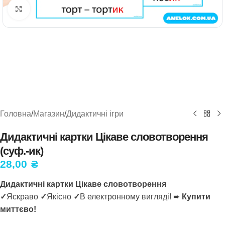
Натисніть, щоб збільшити
Головна
/
Магазин
/
Дидактичні ігри
Дидактичні картки Цікаве словотворення
(суф.-ик)
28,00
₴
Дидактичні картки Цікаве словотворення
✓
Яскраво
✓
Якісно
✓
В електронному вигляді! ➨
Купити
миттєво!