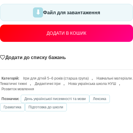
Файл для завантаження
ДОДАТИ В КОШИК
Додати до списку бажань
Категорій:
Ігри для дітей 5–6 років (старша група)
,
Навчальні матеріали.
Тематичні тижні
,
Дидактичні ігри
,
Нова українська школа НУШ
,
Розвиток мовлення
Позначки:
День української писемності та мови
Лексика
Граматика
Підготовка до школи