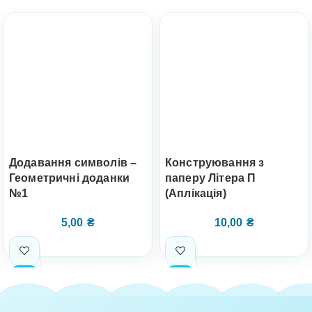
Додавання символів –
Конструювання з
Геометричні доданки
паперу Літера П
№1
(Аплікація)
5,00
₴
10,00
₴