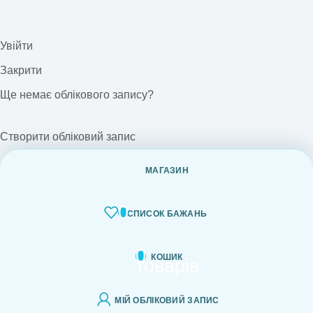
Увійти
Закрити
Ще немає облікового запису?
Створити обліковий запис
МАГАЗИН
0
СПИСОК БАЖАНЬ
0
КОШИК
товарів
МІЙ ОБЛІКОВИЙ ЗАПИС