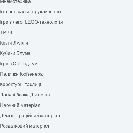
Мнемотехніка
Інтелектуально-рухливі ігри
Ігри з лего: LEGO-технологія
ТРВЗ
Круги Луллія
Кубики Блума
Ігри з QR-кодами
Палички Кюїзенера
Коректурні таблиці
Логічні блоки Дьєнеша
Наочний матеріал
Демонстраційний матеріал
Роздатковий матеріал