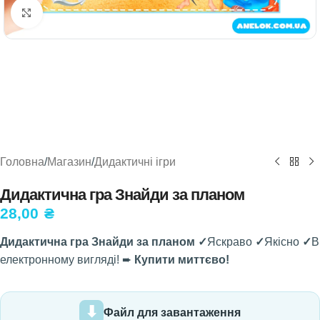
Натисніть, щоб збільшити
Головна
/
Магазин
/
Дидактичні ігри
Дидактична гра Знайди за планом
28,00
₴
Дидактична гра Знайди за планом ✓
Яскраво
✓
Якісно
✓
В
електронному вигляді! ➨
Купити миттєво!
Файл для завантаження