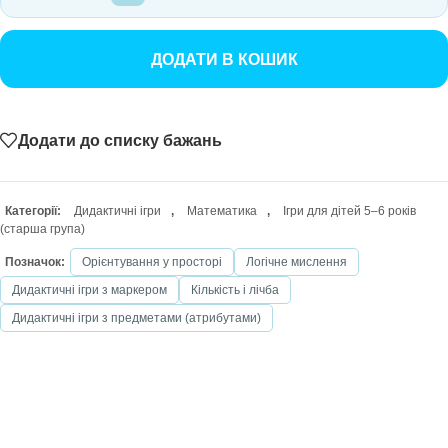
ДОДАТИ В КОШИК
Додати до списку бажань
Категорії:
Дидактичні ігри
,
Математика
,
Ігри для дітей 5–6 років
(старша група)
Позначок:
Орієнтування у просторі
Логічне мислення
Дидактичні ігри з маркером
Кількість і лічба
Дидактичні ігри з предметами (атрибутами)