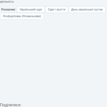
діяльність
Позначки:
Український одяг
Одяг і взуття
День української хустки
Розфарбовки (Розмальовки)
Поділитися: