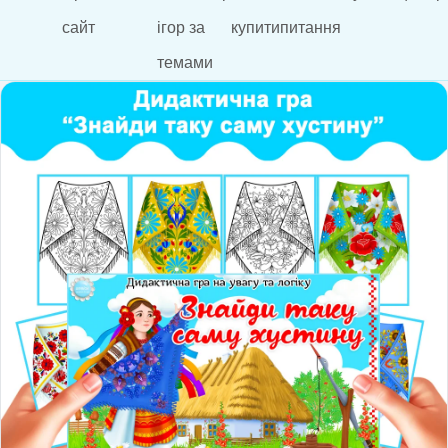
сайт
ігор за
купити
питання
темами