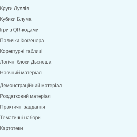
Круги Луллія
Кубики Блума
Ігри з QR-кодами
Палички Кюїзенера
Коректурні таблиці
Логічні блоки Дьєнеша
Наочний матеріал
Демонстраційний матеріал
Роздатковий матеріал
Практичні завдання
Тематичні набори
Картотеки