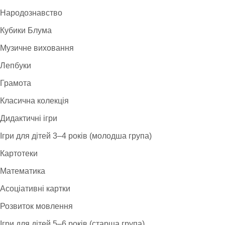
Народознавство
Кубики Блума
Музичне виховання
Лепбуки
Грамота
Класична колекція
Дидактичні ігри
Ігри для дітей 3–4 років (молодша група)
Картотеки
Математика
Асоціативні картки
Розвиток мовлення
Ігри для дітей 5–6 років (старша група)