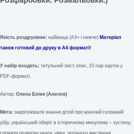
Розфарбовки. Розмальовки.)
Якість роздруківки:
найвища (А3+ і нижче)
Матеріал
також готовий до друку в А4 форматі!
У набір входять:
титульний лист, опис, 10 пар карток у
PDF-форматі.
Автор:
Олена Білик (Анелок)
Мета:
закріплювати знання дітей про жіночий головний
убір, український оберіг в історичному минулому – хустину;
сприяти розвитку уваги, уяви, логічного мислення,