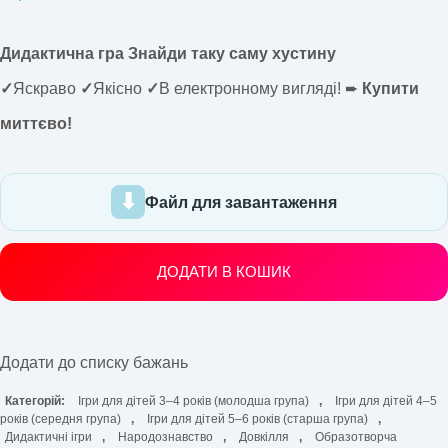
Дидактична гра Знайди таку саму хустину
✓
Яскраво
✓
Якісно
✓
В електронному вигляді! ➨
Купити
миттєво!
Файл для завантаження
ДОДАТИ В КОШИК
Додати до списку бажань
Категорій:
Ігри для дітей 3–4 років (молодша група)
,
Ігри для дітей 4–5
років (середня група)
,
Ігри для дітей 5–6 років (старша група)
,
Дидактичні ігри
,
Народознавство
,
Довкілля
,
Образотворча