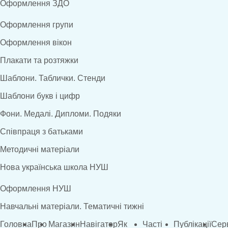
Оформлення ЗДО
Оформлення групи
Оформлення вікон
Плакати та розтяжки
Шаблони. Таблички. Стенди
Шаблони букв і цифр
Фони. Медалі. Дипломи. Подяки
Співпраця з батьками
Методичні матеріали
Нова українська школа НУШ
Оформлення НУШ
Навчальні матеріали. Тематичні тижні
Головна
Про
Магазин
Навігатор
Як
Часті
Публікації
Сер