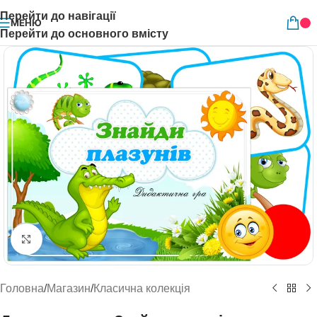
Перейти до навігації
МЕНЮ
Перейти до основного вмісту
Натисніть, щоб збільшити
Головна
/
Магазин
/
Класична колекція