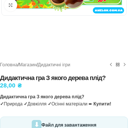
Натисніть, щоб збільшити
Головна
/
Магазин
/
Дидактичні ігри
Дидактична гра З якого дерева плід?
28,00
₴
Дидактична гра З якого дерева плід?
✓
Природа
✓
Довкілля
✓
Осінні матеріали ➨
Купити!
Файл для завантаження