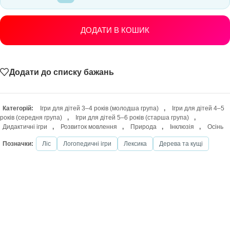
ДОДАТИ В КОШИК
Додати до списку бажань
Категорій:
Ігри для дітей 3–4 років (молодша група)
,
Ігри для дітей 4–5
років (середня група)
,
Ігри для дітей 5–6 років (старша група)
,
Дидактичні ігри
,
Розвиток мовлення
,
Природа
,
Інклюзія
,
Осінь
Позначки:
Ліс
Логопедичні ігри
Лексика
Дерева та кущі