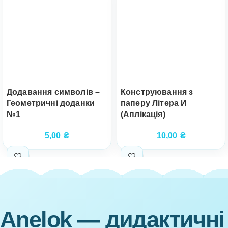
Додавання символів –
Конструювання з
Геометричні доданки
паперу Літера И
№1
(Аплікація)
5,00
₴
10,00
₴
Anelok — дидактичні