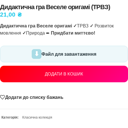
Дидактична гра Веселе оригамі (ТРВЗ)
21,00
₴
Дидактична гра Веселе оригамі
✓
ТРВЗ
✓
Розвиток
мовлення
✓
Природа ➨
Придбати миттєво!
Файл для завантаження
ДОДАТИ В КОШИК
Додати до списку бажань
Категорія:
Класична колекція