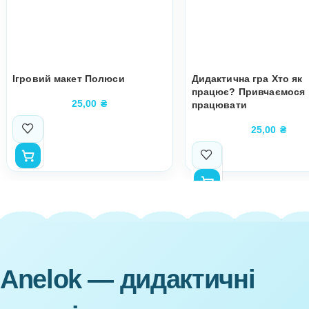
Автор:
AneLok
Супутні товари