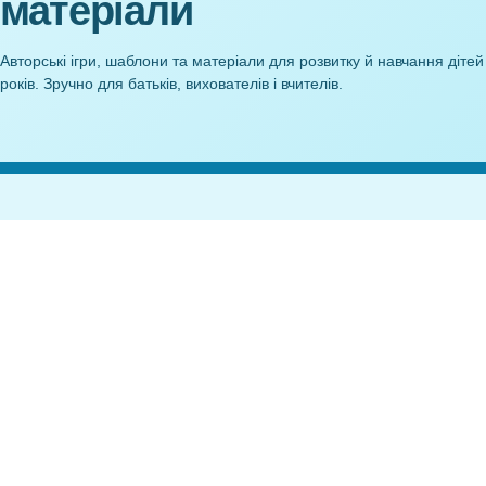
Ігровий макет Полюси
Дидактична гр
працює? При
25,00
₴
працювати
25
Anelok — дидактичні
матеріали