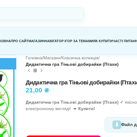
ГОЛОВНА
ПРО САЙТ
МАГАЗИН
НАВІГАТОР ІГОР ЗА ТЕМАМИ
Я
Головна
/
Магазин
/
Класична колекц
Дидактична гра Тіньові добирай
Дидактична гра Тіньові д
21,00
₴
Дидактична гра Тіньові добирай
електронному вигляді! ➨
Купити!