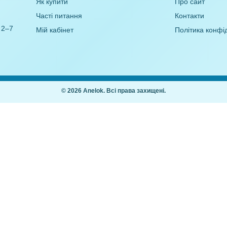
а Хто як
Роздаткові картки Сигнальні
вчаємося
картки (для різних цілей)
21,00
₴
,00
₴
Покупцям
Як купити
Часті питання