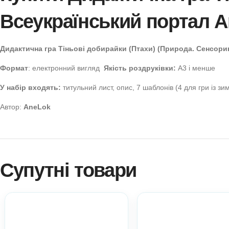
Купити Дидактична гр
Всеукраїнський порта
Дидактична гра Тіньові добирайки (Птахи) (Природа. 
Формат
: електронний вигляд
Якість роздруківки:
А3 і
У набір входять:
титульний лист, опис, 7 шаблонів (4 д