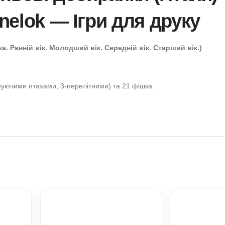
а Тіньові добирайки 
л Anelok — Ігри для 
Сенсорика. Ранній вік. Молодший вік. Середній вік. С
 менше
ля гри із зимуючими птахами, 3-перелітними) та 21 фішка.