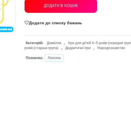
ДОДАТИ В КОШИК
Додати до списку бажань
Категорій:
Довкілля
,
Ігри для дітей
років (старша група)
,
Дидактичні ігри
Позначка:
Лексика