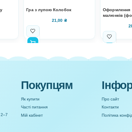
я з паперу
Гра з лупою Колобок