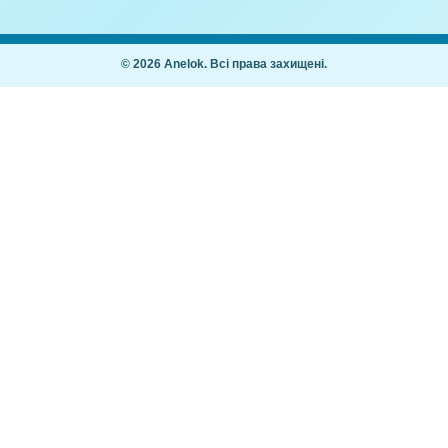
кація)
21,00
₴
,00
₴
Покупцям
Як купити
Часті питання
ання дітей 2–7
Мій кабінет