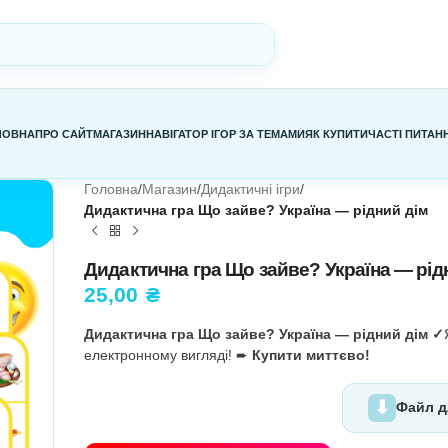
ГОЛОВНА
ПРО САЙТ
МАГАЗИН
НАВІГАТОР ІГОР ЗА ТЕМАМИ
Я
Головна
/
Магазин
/
Дидактичні ігри
/
Дидактична гра Що зайве? Украї
Дидактична гра Що зайве?
25,00
₴
Дидактична гра Що зайве? Укра
електронному вигляді! ➨
Купити 