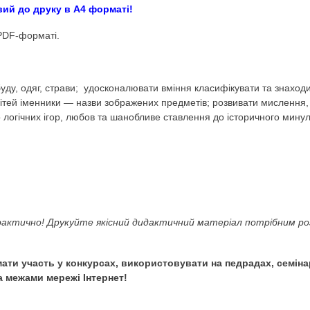
а Що зайве? Україна 
ok
овкілля. Народознавство. День Незалежності.)
акож готовий до друку в А4 форматі!
к, фішки у PDF-форматі.
дмети побуду, одяг, страви; удосконалювати вміння клас
словнику дітей іменники — назви зображених предметів; р
інтерес до логічних ігор, любов та шанобливе ставлення 