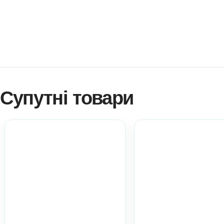
Як купити? Натисніть!
Навчитися створювати ігри самостійно?
Платформа професійного розвитку? Натисніть!
Електронні дидактичні матеріали Anelok – це швидко, 
копій на вашу кількість дітей!
Ви можете використовувати матеріал у роботі з діть
практичний матеріал при атестації.
Всі ці пункти акт