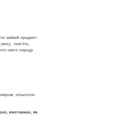
— рідний дім –
ифікувати та знаходити зайвий предмет
озвивати мислення, увагу, пам’ять,
до історичного минулого свого народу.