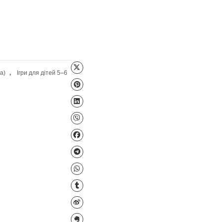
Файл для завантаження
 4–5 років (середня група)
,
Ігри для дітей 5–6
,
Народознавство