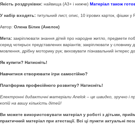
Купити Дидактична гр
Дидактичні ігри Anel
Дидактична гра Що зайве? Україна — рідний дім
(Д
Якість роздруківки:
найвища (А3+ і нижче)
Матеріал т
У набір входять:
титульний лист, опис, 10 ігрових карто
Автор:
Олена Білик (Анелок)
Мета:
закріплювати знання дітей про народне житло, пре
серед чотирьох представлених варіантів; закріплювати у 
мовлення, дрібну моторику рук; виховувати пізнавальний 