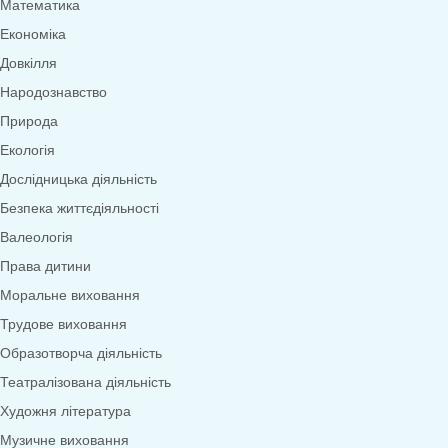
Меню
0
товарів
Переглянути категорії
Дидактичні ігри
Дидактичні ігри безкоштовно (*1грн)
Англійська мова
Грамота
Розвиток мовлення