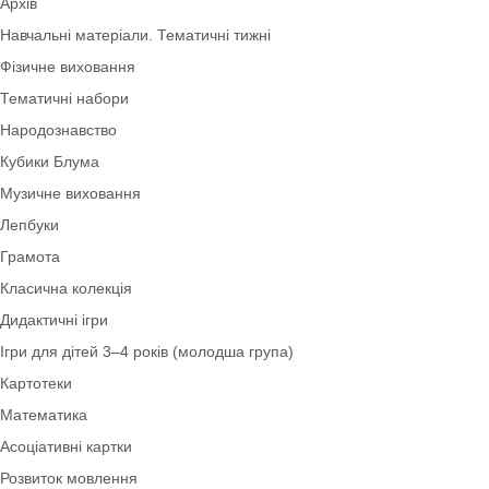
Логічні блоки Дьєнеша
Інклюзія
Наочний матеріал
Ігри з QR-кодами
Фони. Медалі. Дипломи. Подяки
Театралізована діяльність
Роздатковий матеріал
Архів
Навчальні матеріали. Тематичні тижні
Фізичне виховання
Тематичні набори
Народознавство
Кубики Блума
Музичне виховання