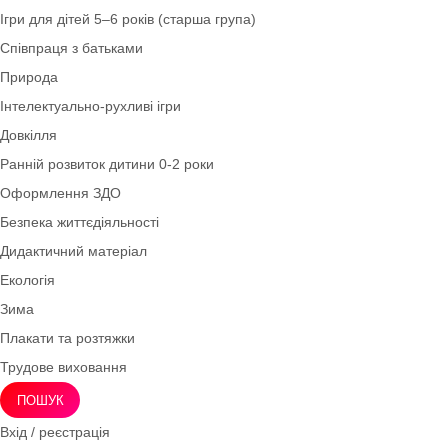
Лепбуки
Грамота
Класична колекція
Дидактичні ігри
Ігри для дітей 3–4 років (молодша група)
Картотеки
Математика
Асоціативні картки
Розвиток мовлення
Ігри для дітей 5–6 років (старша група)
Співпраця з батьками
Природа
Інтелектуально-рухливі ігри