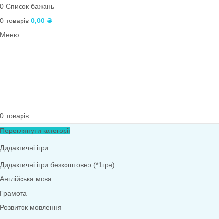
Довкілля
Ранній розвиток дитини 0-2 роки
Оформлення ЗДО
Безпека життєдіяльності
Дидактичний матеріал
Екологія
Зима
Плакати та розтяжки
Трудове виховання
ПОШУК
Вхід / реєстрація
0
Список бажань
0
товарів
0,00
₴