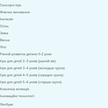
Математика
Економіка
Довкілля
Народознавство
Природа
Екологія
Дослідницька діяльність
Безпека життєдіяльності
Валеологія
Права дитини
Моральне виховання
Трудове виховання
Образотворча діяльність