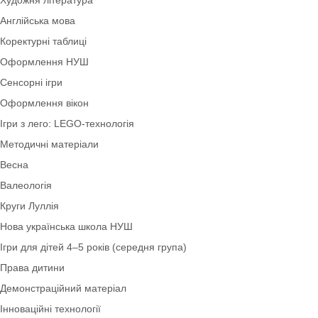
Ігри для дітей 2–3 років (ранній вік)
Шаблони. Таблички. Стенди
Художня література
Англійська мова
Коректурні таблиці
Оформлення НУШ
Сенсорні ігри
Оформлення вікон
Ігри з лего: LEGO-технологія
Методичні матеріали
Весна
Валеологія
Круги Луллія