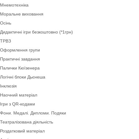
Нова українська школа НУШ
Ігри для дітей 4–5 років (середня група)
Права дитини
Демонстраційний матеріал
Інноваційні технології
Мнемотехніка
Моральне виховання
Осінь
Дидактичні ігри безкоштовно (*1грн)
ТРВЗ
Оформлення групи
Практичні завдання
Палички Кюїзенера