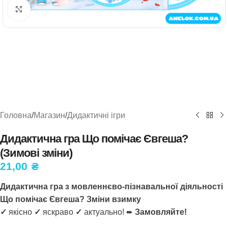
Натисніть, щоб збільшити
Головна
/
Магазин
/
Дидактичні ігри
Дидактична гра Що помічає Євгеша?
(Зимові зміни)
21,00
₴
Дидактична гра з мовленнєво-пізнавальної діяльності
Що помічає Євгеша? Зміни взимку
✓
якісно
✓
яскраво
✓
актуально! ➨
Замовляйте!