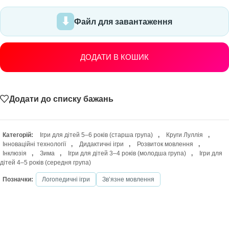
Файл для завантаження
ДОДАТИ В КОШИК
Додати до списку бажань
Категорій:
Ігри для дітей 5–6 років (старша група)
,
Круги Луллія
,
Інноваційні технології
,
Дидактичні ігри
,
Розвиток мовлення
,
Інклюзія
,
Зима
,
Ігри для дітей 3–4 років (молодша група)
,
Ігри для
дітей 4–5 років (середня група)
Позначки:
Логопедичні ігри
Звʼязне мовлення