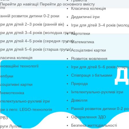
Грамота
Перейти до навігації
Перейти до основного вмісту
іто
Класична колекція
анній розвиток дитини 0-2 роки
Дидактичні ігри
гри для дітей 2–3 років (ранній вік)
Ігри для дітей 3–4 
гри для дітей 3–4 років (молодша група)
Картотеки
гри для дітей 4–5 років (середня група)
Математика
гри для дітей 5–6 років (старша група)
Асоціативні картки
ласична колекція
Розвиток мовлення
нноваційні технології
Ігри для дітей 5–6 р
Співпраця з батька
епбуки
Природа
соціативні картки
Інтелектуально-рухли
немотехніка
Довкілля
нтелектуально-рухливі ігри
Ранній розвиток дит
гри з лего: LEGO-технологія