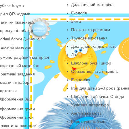
Оформлення ЗДО
ТРВЗ
Безпека життєдіяльн
руги Луллія
Дидактичний матері
убики Блума
Екологія
гри з QR-кодами
Зима
алички Кюїзенера
Плакати та розтяжк
оректурні таблиці
Трудове виховання
огічні блоки Дьєнеша
Дослідницька діяльн
аочний матеріал
Літо
емонстраційний матеріал
Шаблони букв і циф
оздатковий матеріал
Образотворча діяльн
рактичні завдання
Економіка
ематичні набори
Ігри для дітей 2–3 ро