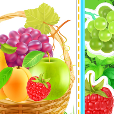
 Стенди
ехнологія
и