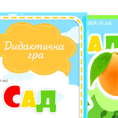
ості
ал
и
ість
р
ість
ків (ранній вік)