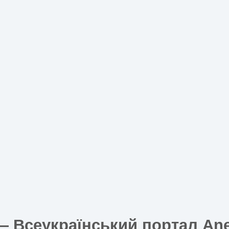
родний світ
✓
електронні ігри ➨
Купити!
ИК