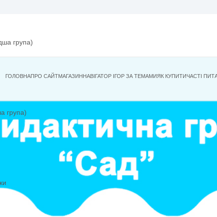
років (молодша група)
ГОЛОВНА
ПРО САЙТ
МАГАЗИН
НАВІГАТОР ІГОР ЗА ТЕМА
оків (старша група)
ми
ві ігри
ини 0-2 роки