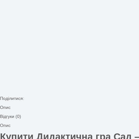
Дидактична гра Звідки гості?
35,00
₴
Дидактична гра Сад
25,00
₴
Дидактична гра Сад ✓
екопростір розвитку дитини
✓
при
ДОДАТИ В КОШ
Додати до списку бажань