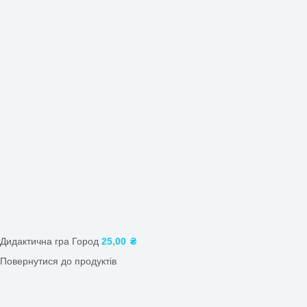
Натисніть, щоб збільшити
Головна
/
Магазин
/
Ігри для дітей 3–4 років (молодша гр