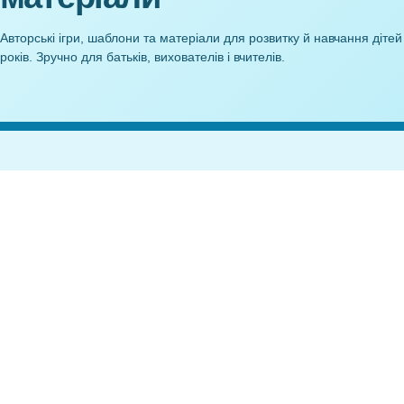
Робочий аркуш Вчимо літери.
Конструюванн
Буква Й
Літера И (Аплі
10,00
₴
10
Anelok — дидактичні
матеріали
Авторські ігри, шаблони та матеріали для розвитку й навч