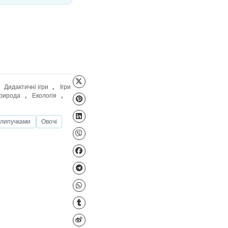
Файл для завантаження
 років (середня група)
,
Дидактичні ігри
,
Ігри
озвиток мовлення
,
Природа
,
Екологія
,
род
Дидактичні ігри з липучками
Овочі