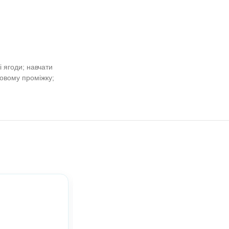
раїнський
Довкілля. Дидактичні ігри з
. Літні матеріали. Осінні матеріали.
я про овочі, фрукти і ягоди; навчати
лідкові звʼязки в часовому проміжку;