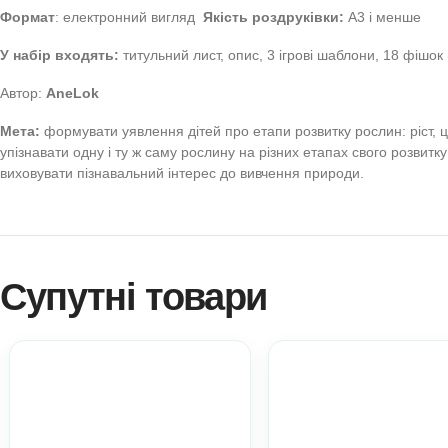
Дидактична гра Росте
портал Anelok — Ігри
(Екопростір розвитку дитину. Природа. Рослинний с
липучками. Дрібна моторика рук. Програмові ігри. П
Молодший вік. Середній вік. Старший вік.)
Формат
: електронний вигляд
Якість роздруківки:
А3 і
У набір входять:
титульний лист, опис, 3 ігрові шаблони
Автор:
AneLok
Мета:
формувати уявлення дітей про етапи розвитку рослин
упізнавати одну і ту ж саму рослину на різних етапах сво
виховувати пізнавальний інтерес до вивчення природи.