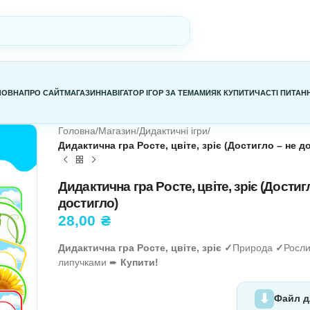
ГОЛОВНА
ПРО САЙТ
МАГАЗИН
НАВІГАТОР ІГОР ЗА ТЕМАМИ
Я
Головна
/
Магазин
/
Дидактичні ігри
/
Дидактична гра Росте, цвіте, зр
Дидактична гра Росте, цвіт
достигло)
28,00
₴
Дидактична гра Росте, цвіте, зр
липучками ➨
Купити!