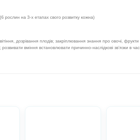
, цвіте, зріє — Всеук
 для друку
віт. Овочі. Фрукти. Ягоди. Етапи розвитку рослин. 
рограма “Дитина”. Настільні ігри. Весняні матеріали
 менше
, 18 фішок (6 рослин на 3-х етапах свого розвитку кожна)
: ріст, цвітіння, дозрівання плодів; закріплювання знанн
го розвитку; розвивати вміння встановлювати причинно-нас