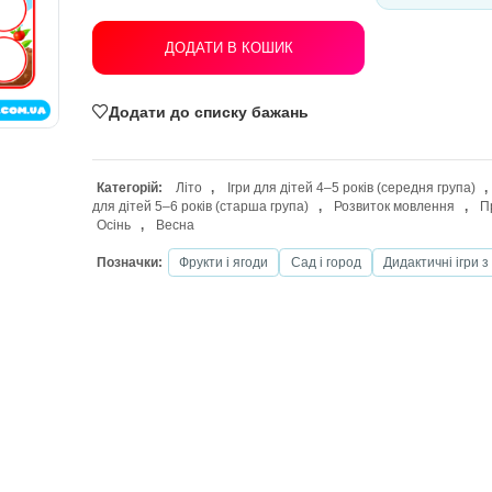
ДОДАТИ В КОШИК
Додати до списку бажань
Категорій:
Літо
,
Ігри для дітей 4–5
для дітей 5–6 років (старша група)
,
Р
Осінь
,
Весна
Позначки:
Фрукти і ягоди
Сад і го