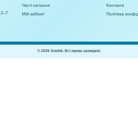
я з паперу
Гра з лупою Колобок
кація)
21,00
₴
,00
₴
Покупцям
Як купити
Часті питання
ання дітей 2–7