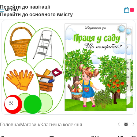
Перейти до навігації
МЕНЮ
Перейти до основного вмісту
Натисніть, щоб збільшити
Головна
/
Магазин
/
Класична колекція