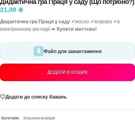
Дидактична гра Праця у саду (Що потрібно?)
21,00
₴
Дидактична гра Праця у саду ✓
якісно
✓
яскраво
✓
в
електронному вигляді! ➨
Купити миттєво!
Файл для завантаження
ДОДАТИ В КОШИК
Додати до списку бажань
Категорія:
Класична колекція