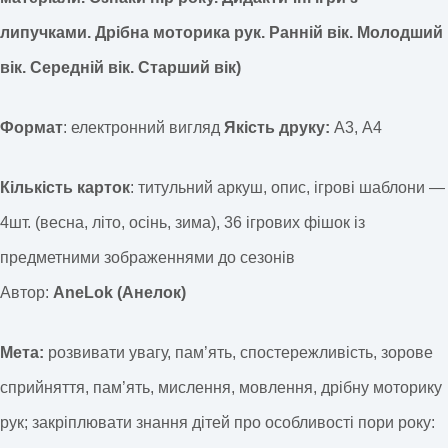
липучками. Дрібна моторика рук. Ранній вік.
Молодший
вік. Середній вік. Старший вік)
Формат
: електронний вигляд
Якість друку:
А3, А4
Кількість карток
: титульний аркуш, опис, ігрові шаблони —
4шт. (весна, літо, осінь, зима), 36 ігрових фішок із
предметними зображеннями до сезонів
Автор:
AneLok (Анелок)
Мета:
розвивати увагу, пам’ять, спостережливість, зорове
сприйняття, пам’ять, мислення, мовлення, дрібну моторику
рук; закріплювати знання дітей про особливості пори року: