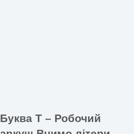
Буква Т – Робочий
аркуш Вчимо літери