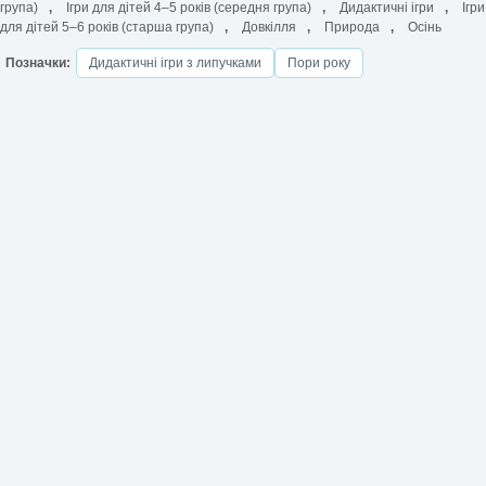
група)
,
Ігри для дітей 4–5 років (середня група)
,
Дидактичні ігри
,
Ігри
для дітей 5–6 років (старша група)
,
Довкілля
,
Природа
,
Осінь
Позначки:
Дидактичні ігри з липучками
Пори року