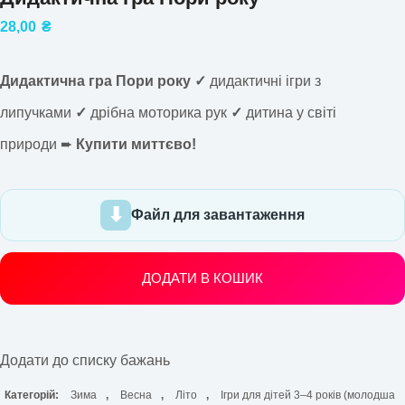
28,00
₴
Дидактична гра Пори року ✓
дидактичні ігри з
липучками
✓
дрібна моторика рук
✓
дитина у світі
природи ➨
Купити миттєво!
Файл для завантаження
ДОДАТИ В КОШИК
Додати до списку бажань
Категорій:
Зима
,
Весна
,
Літо
,
Ігри для дітей 3–4 років (молодша