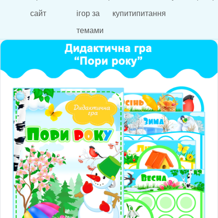
сайт
ігор за
купити
питання
темами