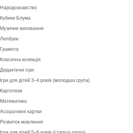
Народознавство
Кубики Блума
Музичне виховання
Лепбуки
Грамота
Класична колекція
Дидактичні ігри
Ігри для дітей 3–4 років (молодша група)
Картотеки
Математика
Асоціативні картки
Розвиток мовлення
Ігри для дітей 5–6 років (старша група)