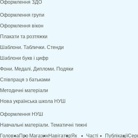
Оформлення ЗДО
Оформлення групи
Оформлення вікон
Плакати та розтяжки
Шаблони. Таблички. Стенди
Шаблони букв і цифр
Фони. Медалі. Дипломи. Подяки
Співпраця з батьками
Методичні матеріали
Нова українська школа НУШ
Оформлення НУШ
Навчальні матеріали. Тематичні тижні
Головна
Про
Магазин
Навігатор
Як
Часті
Публікації
Сер