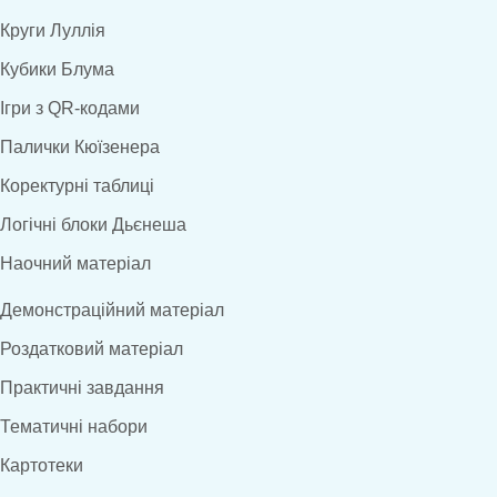
Круги Луллія
Кубики Блума
Ігри з QR-кодами
Палички Кюїзенера
Коректурні таблиці
Логічні блоки Дьєнеша
Наочний матеріал
Демонстраційний матеріал
Роздатковий матеріал
Практичні завдання
Тематичні набори
Картотеки