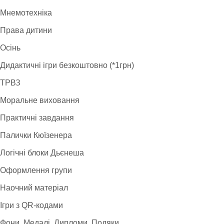
Мнемотехніка
Права дитини
Осінь
Дидактичні ігри безкоштовно (*1грн)
ТРВЗ
Моральне виховання
Практичні завдання
Палички Кюїзенера
Логічні блоки Дьєнеша
Оформлення групи
Наочний матеріал
Ігри з QR-кодами
Фони. Медалі. Дипломи. Подяки