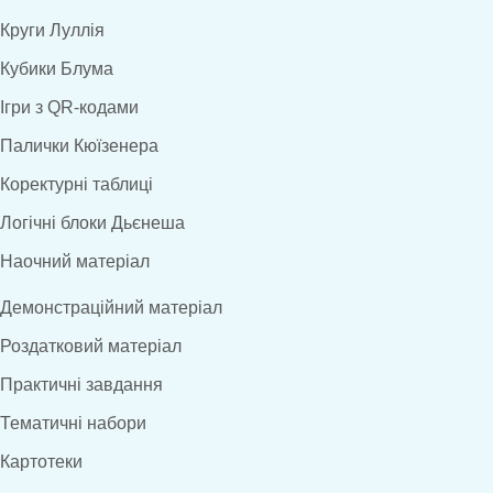
Круги Луллія
Кубики Блума
Ігри з QR-кодами
Палички Кюїзенера
Коректурні таблиці
Логічні блоки Дьєнеша
Наочний матеріал
Демонстраційний матеріал
Роздатковий матеріал
Практичні завдання
Тематичні набори
Картотеки