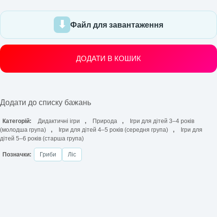
Файл для завантаження
ДОДАТИ В КОШИК
Додати до списку бажань
Категорій:
Дидактичні ігри
,
Природа
,
Ігри для дітей 3–4 років
(молодша група)
,
Ігри для дітей 4–5 років (середня група)
,
Ігри для
дітей 5–6 років (старша група)
Позначки:
Гриби
Ліс