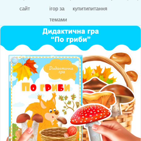
сайт
ігор за
купити
питання
темами