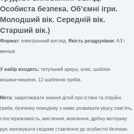
Особиста безпека. Обʼємні ігри.
Молодший вік. Середній вік.
Старший вік.)
Формат
: електронний вигляд
Якість роздруківки:
А3 і
менше
У набір входять:
титульний аркуш, опис, шаблон
кошика+кишеня, 12 шаблонів грибів.
Мета:
закріплювати знання дітей про їстівні та отруйні
гриби, безпечну поведінку з ними; розвивати увагу, пам’ять,
спостережливість, мислення, мовлення, дрібну моторику
рук; виховувати свідоме ставлення до особистої безпеки.