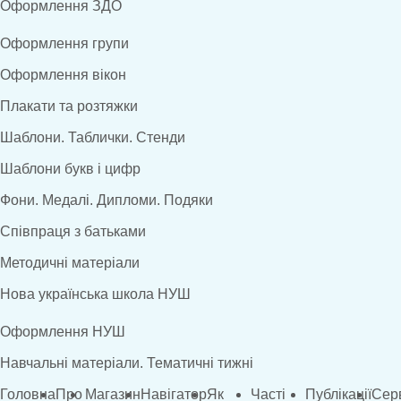
Оформлення ЗДО
Оформлення групи
Оформлення вікон
Плакати та розтяжки
Шаблони. Таблички. Стенди
Шаблони букв і цифр
Фони. Медалі. Дипломи. Подяки
Співпраця з батьками
Методичні матеріали
Нова українська школа НУШ
Оформлення НУШ
Навчальні матеріали. Тематичні тижні
Головна
Про
Магазин
Навігатор
Як
Часті
Публікації
Сер